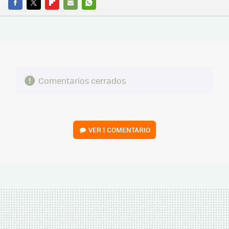
FACEBOOK
TWITTER
FLIPBOARD
E-
WHATSAPP
MAIL
Comentarios cerrados
VER
1 COMENTARIO