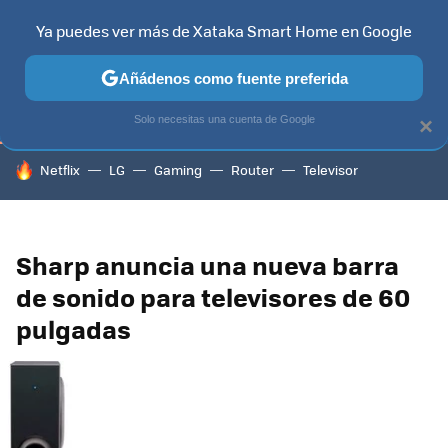
Ya puedes ver más de Xataka Smart Home en Google
TELEVISORES
CONTENIDOS SMART TV
SELECCIÓN
HOG
Añádenos como fuente preferida
Solo necesitas una cuenta de Google
×
HOY SE HABLA DE
Netflix
LG
Gaming
Router
Televisor
Sharp anuncia una nueva barra
de sonido para televisores de 60
pulgadas