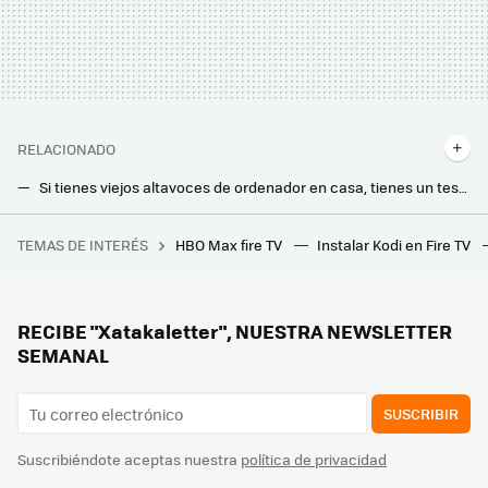
RELACIONADO
Si tienes viejos altavoces de ordenador en casa, tienes un tesoro: así puedes usarlos para mejorar el sonido de tu Smart TV
Parecía imposible, pero estos ingenieros han inventado la "burbuja de sonido": cancela el ruido fuera de ella, pero deja oír dentro
TEMAS DE INTERÉS
HBO Max fire TV
Instalar Kodi en Fire TV
Paga 14.000 euros por 10 horas de trabajo a un artista que utiliza IA y se emociona al asegurar que "nadie está a su nivel"
Llevo años probando barras de sonido, altavoces y auriculares: este es el vídeo que siempre me pongo para exprimirlos al máximo
RECIBE "Xatakaletter", NUESTRA NEWSLETTER
SEMANAL
SUSCRIBIR
Suscribiéndote aceptas nuestra
política de privacidad