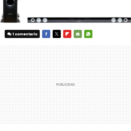
1 comentario
FACEBOOK
TWITTER
FLIPBOARD
E-
WHATSAPP
MAIL