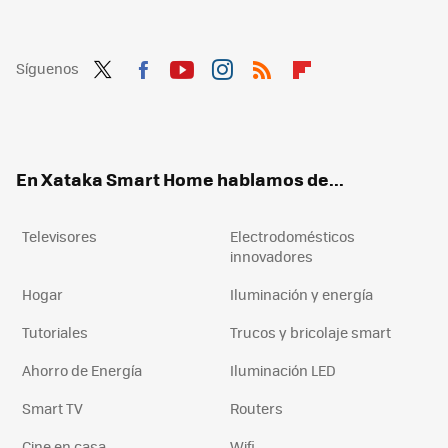
Síguenos
Twit
Fac
You
Inst
RSS
Flip
ter
ebo
tub
agr
boa
ok
e
am
rd
En Xataka Smart Home hablamos de...
Televisores
Electrodomésticos
innovadores
Hogar
Iluminación y energía
Tutoriales
Trucos y bricolaje smart
Ahorro de Energía
Iluminación LED
Smart TV
Routers
Cine en casa
Wifi