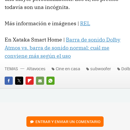
todavía son una incógnita.
Más información e imágenes |
REL
En Xataka Smart Home |
Barra de sonido Dolby
Atmos vs. barra de sonido normal: cuál me
conviene más según el uso
TEMAS
Altavoces
Cine en casa
subwoofer
Dol
FACEBOOK
TWITTER
FLIPBOARD
E-
WHATSAPP
MAIL
ENTRAR Y ENVIAR UN COMENTARIO