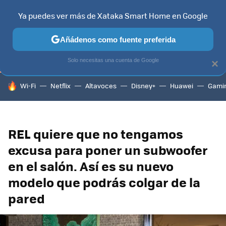
Ya puedes ver más de Xataka Smart Home en Google
TELEVISORES
CONTENIDOS SMART TV
SELECCIÓN
HOG
Añádenos como fuente preferida
Solo necesitas una cuenta de Google
×
HOY SE HABLA DE
Wi-Fi
Netflix
Altavoces
Disney+
Huawei
Gami
REL quiere que no tengamos
excusa para poner un subwoofer
en el salón. Así es su nuevo
modelo que podrás colgar de la
pared