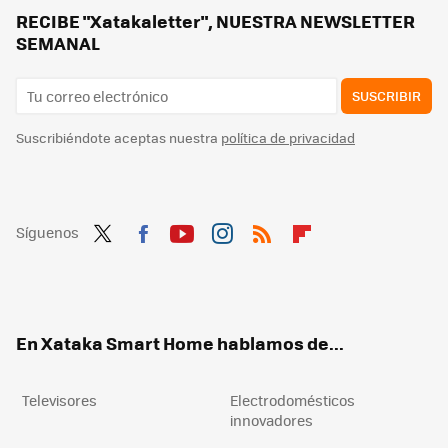
Tu salón está estropeando el sonido de tu tele y altavoces: así puedes evitarlo sin gastar un euro
RECIBE "Xatakaletter", NUESTRA NEWSLETTER
SEMANAL
SUSCRIBIR
Suscribiéndote aceptas nuestra
política de privacidad
Síguenos
Twit
Fac
You
Inst
RSS
Flip
ter
ebo
tub
agr
boa
ok
e
am
rd
En Xataka Smart Home hablamos de...
Televisores
Electrodomésticos
innovadores