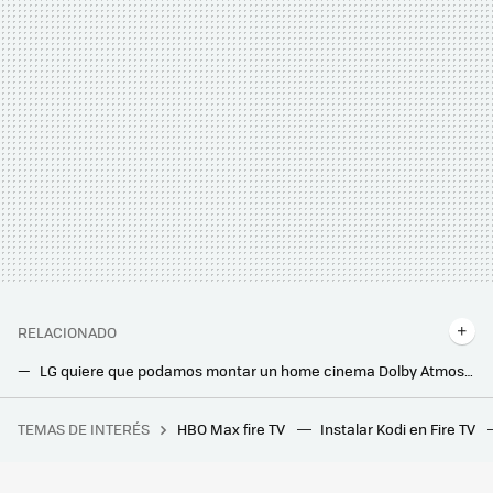
RELACIONADO
LG quiere que podamos montar un home cinema Dolby Atmos "sin cables". Así son su barra de sonido y altavoces minimalistas Sound Suite
Bose quiere que te montes un home cinema con Dolby Atmos de diseño minimalista. Así es su nueva gama de altavoces Lifestyle Collection
TEMAS DE INTERÉS
HBO Max fire TV
Instalar Kodi en Fire TV
Pedrerol deja Atresmedia por Mediaset después de 13 años, y su salida es el reflejo perfecto de la guerra actual de las privadas
Tener equipos HiFi y altavoces caros no te garantiza un buen sonido. AudioBro quiere ser tu asistente acústico para que puedas conseguirlo