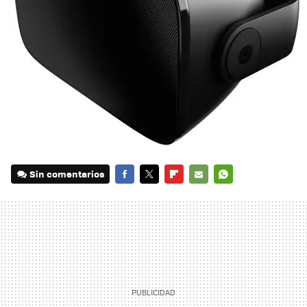
Sin comentarios
FACEBOOK
TWITTER
FLIPBOARD
E-
WHATSAPP
MAIL