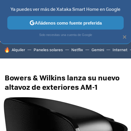
Ya puedes ver más de Xataka Smart Home en Google
TELEVISORES
CONTENIDOS SMART TV
SELECCIÓN
HOG
Añádenos como fuente preferida
Solo necesitas una cuenta de Google
×
HOY SE HABLA DE
Alquiler
Paneles solares
Netflix
Gemini
Internet
Bowers & Wilkins lanza su nuevo
altavoz de exteriores AM-1