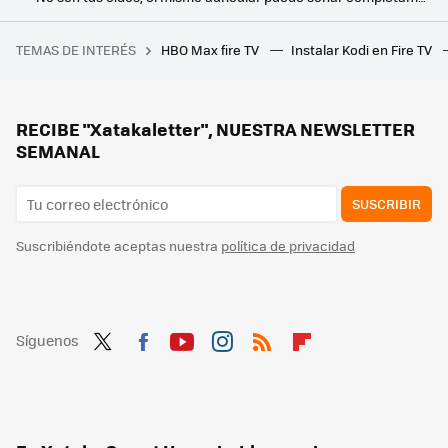
LG quiere que podamos montar un home cinema Dolby Atmos "sin cables". Así son su barra de sonido y altavoces minimalistas Sound Suite
TEMAS DE INTERÉS
HBO Max fire TV
Instalar Kodi en Fire TV
Anya Taylor-Joy consigue que nos sintamos afortunados de vivir en su misma línea temporal. 'Lucky' es uno de los thrillers más intensos del año
Tener equipos HiFi y altavoces caros no te garantiza un buen sonido. AudioBro quiere ser tu asistente acústico para que puedas conseguirlo
RECIBE "Xatakaletter", NUESTRA NEWSLETTER
SEMANAL
SUSCRIBIR
Suscribiéndote aceptas nuestra
política de privacidad
Síguenos
Twit
Fac
You
Inst
RSS
Flip
ter
ebo
tub
agr
boa
ok
e
am
rd