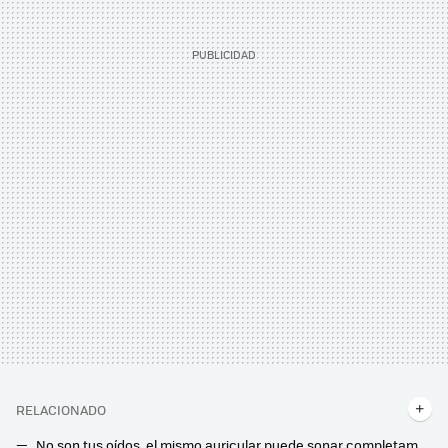
RELACIONADO
No son tus oídos, el mismo auricular puede sonar completamente diferente si usas Bluetooth o si lo conectas por cable