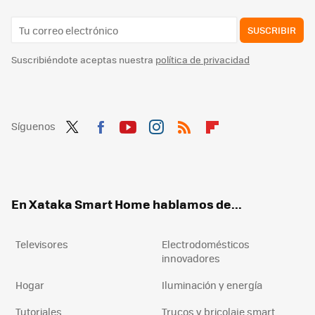
SUSCRIBIR
Suscribiéndote aceptas nuestra
política de privacidad
Síguenos
Twit
Fac
You
Inst
RSS
Flip
ter
ebo
tub
agr
boa
ok
e
am
rd
En Xataka Smart Home hablamos de...
Televisores
Electrodomésticos
innovadores
Hogar
Iluminación y energía
Tutoriales
Trucos y bricolaje smart