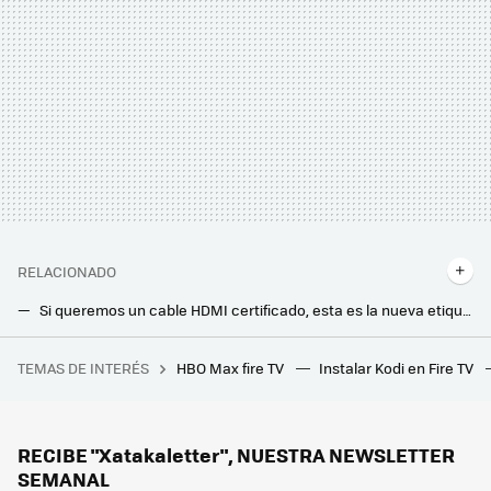
RELACIONADO
Si queremos un cable HDMI certificado, esta es la nueva etiqueta que tendremos que buscar en tiendas
Estos aparatos sustituyen a las regletas convencionales y son la mejor forma de tener tus cables organizados
TEMAS DE INTERÉS
HBO Max fire TV
Instalar Kodi en Fire TV
'Mickey 17' es la nueva película de ciencia ficción distópica que lidera la taquilla. El problema es que no lo suficiente
RECIBE "Xatakaletter", NUESTRA NEWSLETTER
SEMANAL