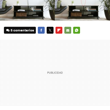
5 comentarios
FACEBOOK
TWITTER
FLIPBOARD
E-
WHATSAPP
MAIL