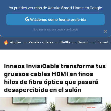
Ya puedes ver más de Xataka Smart Home en Google
TELEVISORES
CONTENIDOS SMART TV
SELECCIÓN
HOG
Añádenos como fuente preferida
Solo necesitas una cuenta de Google
×
HOY SE HABLA DE
Alquiler
Paneles solares
Netflix
Gemini
Internet
Inneos InvisiCable transforma tus
gruesos cables HDMI en finos
hilos de fibra óptica que pasará
desapercibida en el salón