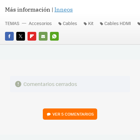
Más información |
Inneos
TEMAS
Accesorios
Cables
Kit
Cables HDMI
FACEBOOK
TWITTER
FLIPBOARD
E-
WHATSAPP
MAIL
Comentarios cerrados
VER
5 COMENTARIOS