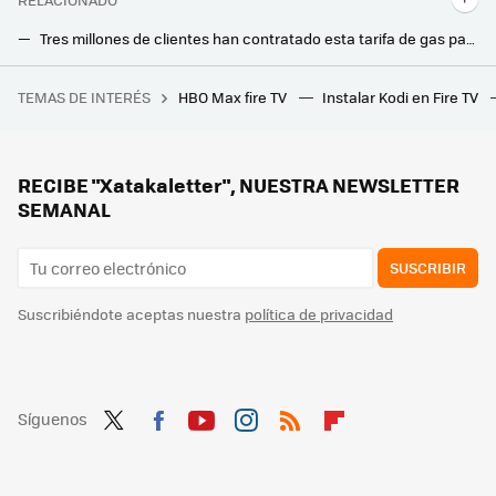
Tres millones de clientes han contratado esta tarifa de gas para ahorrar: por qué es la más barata y qué pasará en 2024
Se acabó el exagerar, ocultar información o mentir en la publicidad de los productos: la UE pone más límites a estas prácticas engañosas
TEMAS DE INTERÉS
HBO Max fire TV
Instalar Kodi en Fire TV
PlayStation 2 vuelve a hacer historia 24 años después de su lanzamiento. Es la primera consola que se añade al registro de Patrimonio Tecnológico Futuro de Japón
Voy a vender o alquilar un piso y me piden el Certificado Energético: qué es, cuánto cuesta y cómo pedirlo
Cada noche le pido a Alexa que me apague la luz, pero ya se ha hartado de mí y me sugiere programar la tarea. Voy a pedírselo igual
RECIBE "Xatakaletter", NUESTRA NEWSLETTER
SEMANAL
SUSCRIBIR
Suscribiéndote aceptas nuestra
política de privacidad
Síguenos
Twit
Fac
You
Inst
RSS
Flip
ter
ebo
tub
agr
boa