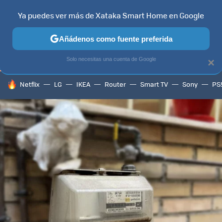
Ya puedes ver más de Xataka Smart Home en Google
TELEVISORES
CONTENIDOS SMART TV
SELECCIÓN
HOG
Añádenos como fuente preferida
Solo necesitas una cuenta de Google
×
HOY SE HABLA DE
Netflix
LG
IKEA
Router
Smart TV
Sony
PS