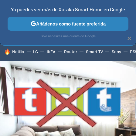
Ya puedes ver más de Xataka Smart Home en Google
MENÚ
NUEVO
Añádenos como fuente preferida
TELEVISORES
CONTENIDOS SMART TV
SELECCIÓN
HOG
Solo necesitas una cuenta de Google
×
HOY SE HABLA DE
Netflix
LG
IKEA
Router
Smart TV
Sony
PS