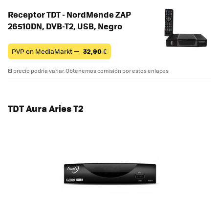
Receptor TDT - NordMende ZAP
26510DN, DVB-T2, USB, Negro
PVP en MediaMarkt —
32,90
€
El precio podría variar. Obtenemos comisión por estos enlaces
TDT Aura Aries T2