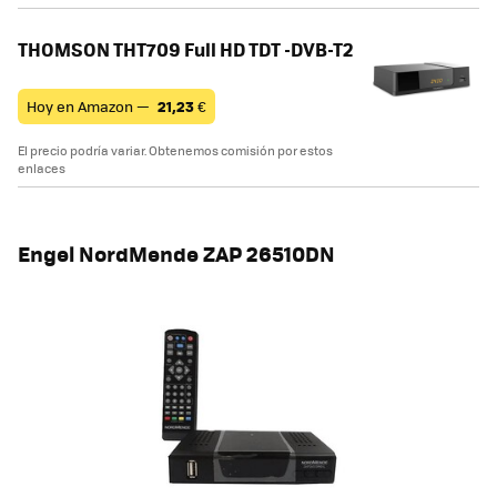
THOMSON THT709 Full HD TDT -DVB-T2
Hoy en Amazon —
21,23
€
El precio podría variar. Obtenemos comisión por estos
enlaces
Engel NordMende ZAP 26510DN