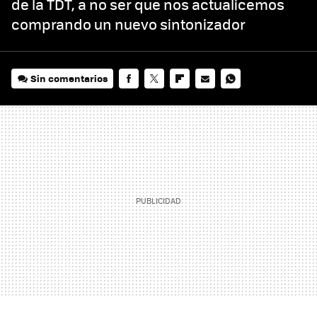
de la TDT, a no ser que nos actualicemos
comprando un nuevo sintonizador
Sin comentarios
FACEBOOK
TWITTER
FLIPBOARD
E-
WHATSAPP
MAIL