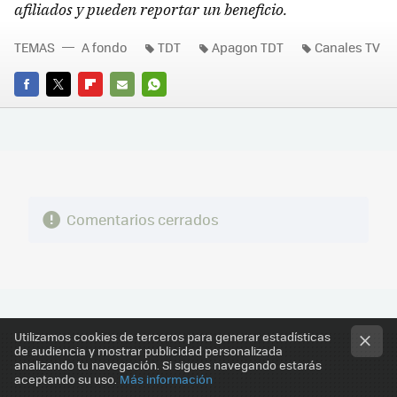
afiliados y pueden reportar un beneficio.
TEMAS
A fondo
TDT
Apagon TDT
Canales TV
FACEBOOK
TWITTER
FLIPBOARD
E-
WHATSAPP
MAIL
Comentarios cerrados
Utilizamos cookies de terceros para generar estadísticas
de audiencia y mostrar publicidad personalizada
analizando tu navegación. Si sigues navegando estarás
aceptando su uso.
Más información