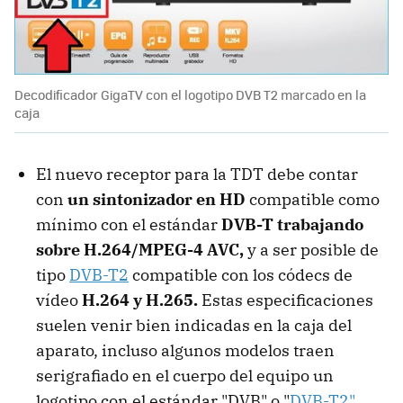
Decodificador GigaTV con el logotipo DVB T2 marcado en la
caja
El nuevo receptor para la TDT debe contar
con
un sintonizador en HD
compatible como
mínimo con el estándar
DVB-T trabajando
sobre H.264/MPEG-4 AVC,
y a ser posible de
tipo
DVB-T2
compatible con los códecs de
vídeo
H.264 y
H.265.
Estas especificaciones
suelen venir bien indicadas en la caja del
aparato, incluso algunos modelos traen
serigrafiado en el cuerpo del equipo un
logotipo con el estándar "DVB" o "
DVB-T2"
,