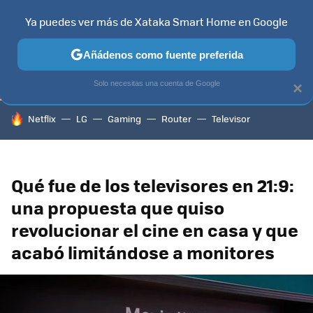
Ya puedes ver más de Xataka Smart Home en Google
TELEVISORES
CONTENIDOS SMART TV
SELECCIÓN
HOG
Añádenos como fuente preferida
Solo necesitas una cuenta de Google
×
HOY SE HABLA DE
Netflix
LG
Gaming
Router
Televisor
Qué fue de los televisores en 21:9:
una propuesta que quiso
revolucionar el cine en casa y que
acabó limitándose a monitores