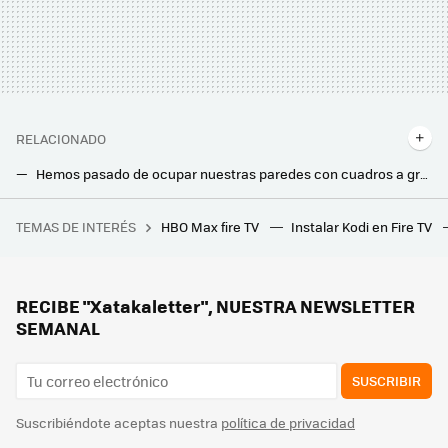
RELACIONADO
Hemos pasado de ocupar nuestras paredes con cuadros a grandes pantallas. Pero estas Smart TVs tienen lo mejor de los dos mundos
Llevo 2 años usando una freidora de aire. Ojalá me hubiesen dicho antes que estos accesorios me harían falta para aprovecharla al máximo
TEMAS DE INTERÉS
HBO Max fire TV
Instalar Kodi en Fire TV
China ha iniciado una nueva guerra con los repartidores a domicilio. Una que implica ofrecer las mejores condiciones laborales
El nuevo proyector LED de Philips quiere conquistar a los cinéfilos y jugones de la casa: viene con Google TV y altavoces integrados
He probado la inteligencia artificial en el televisor y lo tengo claro: va a cambiarlo todo
RECIBE "Xatakaletter", NUESTRA NEWSLETTER
SEMANAL
SUSCRIBIR
Suscribiéndote aceptas nuestra
política de privacidad