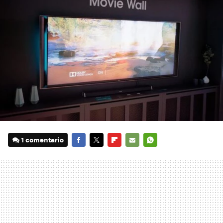
1 comentario
FACEBOOK
TWITTER
FLIPBOARD
E-
WHATSAPP
MAIL