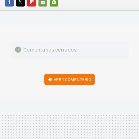
FACEBOOK
TWITTER
FLIPBOARD
E-
WHATSAPP
MAIL
Comentarios cerrados
VER
1 COMENTARIO