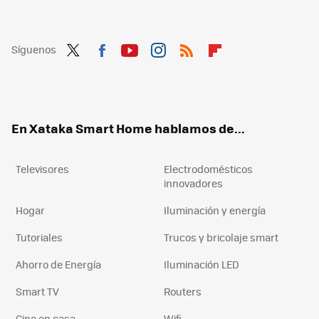
Síguenos
Twit
Fac
You
Inst
RSS
Flip
ter
ebo
tub
agr
boa
ok
e
am
rd
En Xataka Smart Home hablamos de...
Televisores
Electrodomésticos
innovadores
Hogar
Iluminación y energía
Tutoriales
Trucos y bricolaje smart
Ahorro de Energía
Iluminación LED
Smart TV
Routers
Cine en casa
Wifi