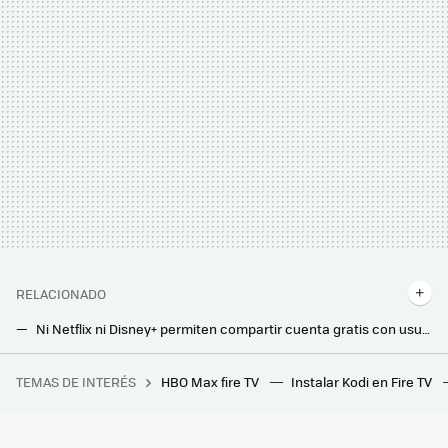
RELACIONADO
Ni Netflix ni Disney+ permiten compartir cuenta gratis con usuarios fuera del hogar: Max se prepara para hacer lo mismo
Organizar toda tu biblioteca de Kodi es fácil. Así puedes añadir carátulas, información y más detalles a tus películas
TEMAS DE INTERÉS
HBO Max fire TV
Instalar Kodi en Fire TV
Su hijo quiere jugar a Halo con sus amigos por su cumpleaños, así que le monta una LAN Party épica
Si acabas de comprar una freidora de aire, estás a tiempo de evitar el error que casi todos cometen al limpiarla