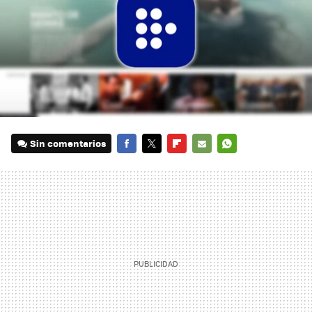
Sin comentarios
FACEBOOK
TWITTER
FLIPBOARD
E-
WHATSAPP
MAIL