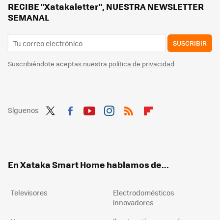
Sin tener que hacer obras, estas son las mejores ideas para no pasar frío en casa y ahorrar en calefacción
RECIBE "Xatakaletter", NUESTRA NEWSLETTER
SEMANAL
SUSCRIBIR
Suscribiéndote aceptas nuestra
política de privacidad
Síguenos
Twit
Fac
You
Inst
RSS
Flip
ter
ebo
tub
agr
boa
ok
e
am
rd
En Xataka Smart Home hablamos de...
Televisores
Electrodomésticos
innovadores