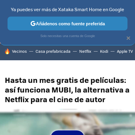
Ya puedes ver más de Xataka Smart Home en Google
TELEVISORES
CONTENIDOS SMART TV
SELECCIÓN
HOG
Añádenos como fuente preferida
Solo necesitas una cuenta de Google
×
HOY SE HABLA DE
Vecinos
Casa prefabricada
Netflix
Kodi
Apple TV
Hasta un mes gratis de películas:
así funciona MUBI, la alternativa a
Netflix para el cine de autor