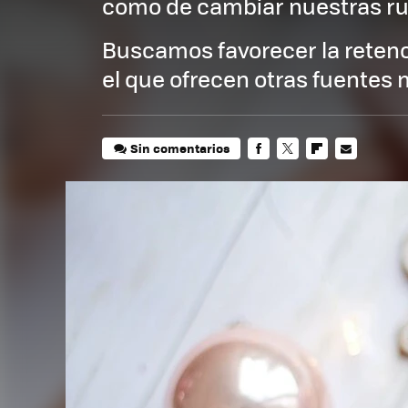
como de cambiar nuestras r
Buscamos favorecer la retenc
el que ofrecen otras fuentes 
Sin comentarios
FACEBOOK
TWITTER
FLIPBOARD
E-
MAIL