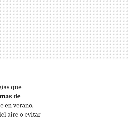
gias que
emas de
ue en verano,
l aire o evitar