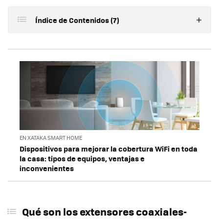
Índice de Contenidos (7)
Qué son los extensores coaxiales-Ethernet
Ventajas e inconvenientes
Adaptadores coaxiales Ethernet: en qué fijarnos al
comprar
Modelos destacados
Comtrend GCA-6000
EN XATAKA SMART HOME
Dispositivos para mejorar la cobertura WiFi en toda
Extensor DIGITUS PoE +
la casa: tipos de equipos, ventajas e
LINOVISION POE Over Coax
inconvenientes
Qué son los extensores coaxiales-