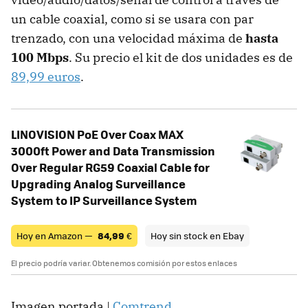
un cable coaxial, como si se usara con par
trenzado, con una velocidad máxima de
hasta
100 Mbps
. Su precio el kit de dos unidades es de
89,99 euros
.
LINOVISION PoE Over Coax MAX
3000ft Power and Data Transmission
Over Regular RG59 Coaxial Cable for
Upgrading Analog Surveillance
System to IP Surveillance System
Hoy en Amazon —
84,99
€
Hoy sin stock en Ebay
El precio podría variar. Obtenemos comisión por estos enlaces
Imagen portada |
Comtrend