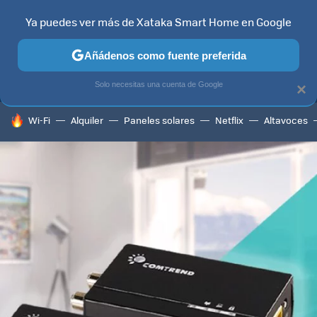
Ya puedes ver más de Xataka Smart Home en Google
MENÚ
NUEVO
Añádenos como fuente preferida
TELEVISORES
CONTENIDOS SMART TV
SELECCIÓN
HOG
Solo necesitas una cuenta de Google
×
HOY SE HABLA DE
Wi-Fi
Alquiler
Paneles solares
Netflix
Altavoces