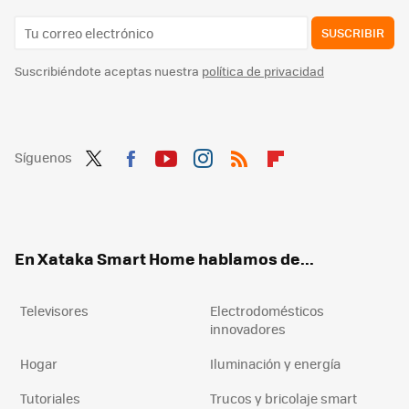
SUSCRIBIR
Suscribiéndote aceptas nuestra
política de privacidad
Síguenos
Twit
Fac
You
Inst
RSS
Flip
ter
ebo
tub
agr
boa
ok
e
am
rd
En Xataka Smart Home hablamos de...
Televisores
Electrodomésticos
innovadores
Hogar
Iluminación y energía
Tutoriales
Trucos y bricolaje smart