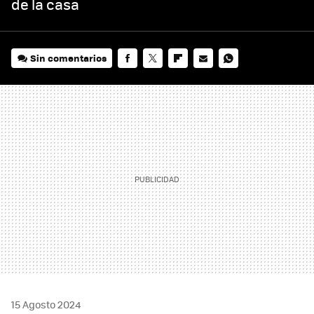
de la casa
Sin comentarios
FACEBOOK
TWITTER
FLIPBOARD
E-
WHATSAPP
MAIL
15 Agosto 2024