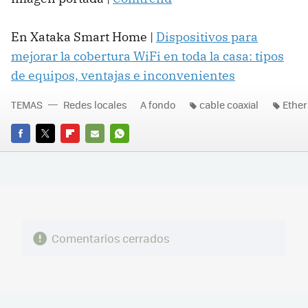
En Xataka Smart Home |
Dispositivos para
mejorar la cobertura WiFi en toda la casa: tipos
de equipos, ventajas e inconvenientes
TEMAS
Redes locales
A fondo
cable coaxial
Ether
FACEBOOK
TWITTER
FLIPBOARD
E-
WHATSAPP
MAIL
Comentarios cerrados