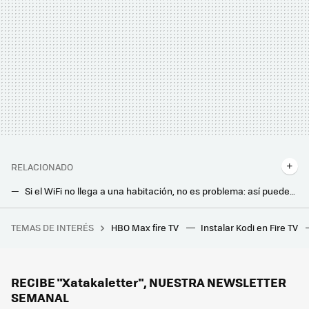
RELACIONADO
Si el WiFi no llega a una habitación, no es problema: así puedes conectar casi todos tus dispositivos con Ethernet
Si el WiFi no llega a una habitación, no es problema: así puedes conectar casi todos tus dispositivos con Ethernet
TEMAS DE INTERÉS
HBO Max fire TV
Instalar Kodi en Fire TV
Si conectas el cable al cargador en lugar de conectarlo primero al iPhone, puedes tener un gran problema. Hasta la propia Apple recomienda hacerlo así
Tener una cerradura inteligente y además abrir con la llave de siempre de tu casa es posible: todo lo que necesitas saber
El auténtico 8º pasajero de 'Alien: Romulus' será el sonido: estos trailers los dejan claro
RECIBE "Xatakaletter", NUESTRA NEWSLETTER
SEMANAL