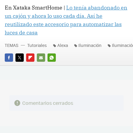
En Xataka SmartHome |
Lo tenía abandonado en
un cajón y ahora lo uso cada día. Así he
reutilizado este accesorio para automatizar las
luces de casa
TEMAS
Tutoriales
Alexa
Iluminación
Iluminació
FACEBOOK
TWITTER
FLIPBOARD
E-
WHATSAPP
MAIL
Comentarios cerrados