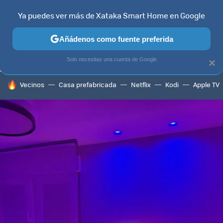
Ya puedes ver más de Xataka Smart Home en Google
TELEVISORES
CONTENIDOS SMART TV
SELECCIÓN
HOG
Añádenos como fuente preferida
Solo necesitas una cuenta de Google
×
HOY SE HABLA DE
Vecinos
Casa prefabricada
Netflix
Kodi
Apple TV