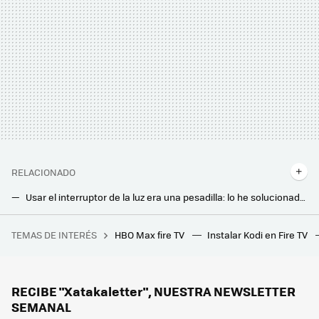
RELACIONADO
Usar el interruptor de la luz era una pesadilla: lo he solucionado y mejorado automatizándolo sin gastar un euro
Que Alexa te responda como ChatGPT es muy sencillo. Esta skill gratuita lo hace todo por ti
TEMAS DE INTERÉS
HBO Max fire TV
Instalar Kodi en Fire TV
MediaMarkt tiene muy barato el altavoz de Samsung con el que todas tus visitas te dirán "qué cuadro tan bonito"
Tengo prohibido poner un altavoz inteligente en estas zonas de la casa. El tiempo me ha dado la razón
Este año toca volver a resintonizar la TDT. En mi tele con Android TV y Google TV lo hago en cinco minutos
RECIBE "Xatakaletter", NUESTRA NEWSLETTER
SEMANAL