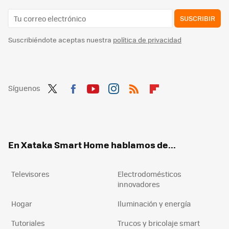
SUSCRIBIR
Suscribiéndote aceptas nuestra
política de privacidad
Síguenos
Twit
Fac
You
Inst
RSS
Flip
ter
ebo
tub
agr
boa
ok
e
am
rd
En Xataka Smart Home hablamos de...
Televisores
Electrodomésticos
innovadores
Hogar
Iluminación y energía
Tutoriales
Trucos y bricolaje smart