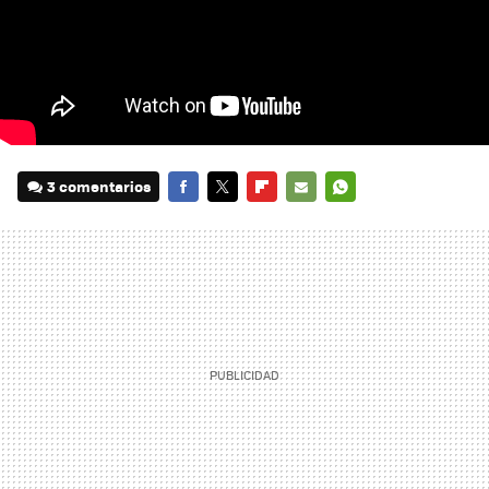
3 comentarios
FACEBOOK
TWITTER
FLIPBOARD
E-
WHATSAPP
MAIL