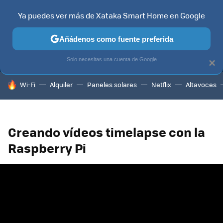
Ya puedes ver más de Xataka Smart Home en Google
MENÚ
NUEVO
Añádenos como fuente preferida
TELEVISORES
CONTENIDOS SMART TV
SELECCIÓN
HOG
Solo necesitas una cuenta de Google
×
HOY SE HABLA DE
Wi-Fi
Alquiler
Paneles solares
Netflix
Altavoces
Creando vídeos timelapse con la
Raspberry Pi