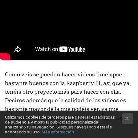
Como veis se pueden hacer videos timelapse
bastante buenos con la Raspberry Pi, así que ya
tenéis otro proyecto más para hacer con ella.
Deciros además que la calidad de los vídeos es
bastante mayor de la que podéis ver, ya que
Utilizamos cookies de terceros para generar estadísticas
YouTube aplica compresión a los mismos con la
de audiencia y mostrar publicidad personalizada
correspondiente pérdida de calidad.
analizando tu navegación. Si sigues navegando estarás
aceptando su uso.
Más información