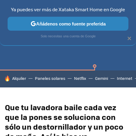
Ya puedes ver más de Xataka Smart Home en Google
Añádenos como fuente preferida
SAMSUNG SMART TV
TIZEN
SAMSUNG
Solo necesitas una cuenta de Google
×
HOY SE HABLA DE
Alquiler
Paneles solares
Netflix
Gemini
Internet
Que tu lavadora baile cada vez
que la pones se soluciona con
sólo un destornillador y un poco