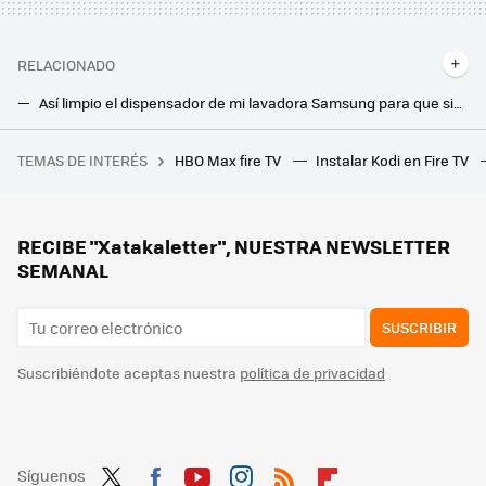
RELACIONADO
Así limpio el dispensador de mi lavadora Samsung para que siga funcionando como hasta ahora
Cuando tu lavadora Samsung no gira: consejos para volver a ponerla en marcha
TEMAS DE INTERÉS
HBO Max fire TV
Instalar Kodi en Fire TV
Estamos cada vez más cerca de tener un ‘Bizum europeo’. La clave está en la interconexión entre plataformas
Llega un nuevo apagón de la TDT. Así puedes sintonizar y organizar los canales en tu tele Samsung
Una estadounidense flipa con el electrodoméstico que ponemos en España en nuestra cocina: “es una cosa bastante chocante”
RECIBE "Xatakaletter", NUESTRA NEWSLETTER
SEMANAL
SUSCRIBIR
Suscribiéndote aceptas nuestra
política de privacidad
Síguenos