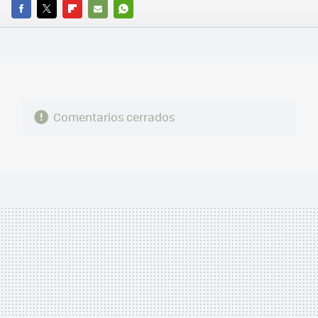
FACEBOOK
TWITTER
FLIPBOARD
E-
WHATSAPP
MAIL
Comentarios cerrados