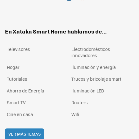
Twit
Fac
You
Inst
RSS
Flip
ter
ebo
tub
agr
boa
ok
e
am
rd
En Xataka Smart Home hablamos de...
Televisores
Electrodomésticos
innovadores
Hogar
Iluminación y energía
Tutoriales
Trucos y bricolaje smart
Ahorro de Energía
Iluminación LED
Smart TV
Routers
Cine en casa
Wifi
VER MÁS TEMAS