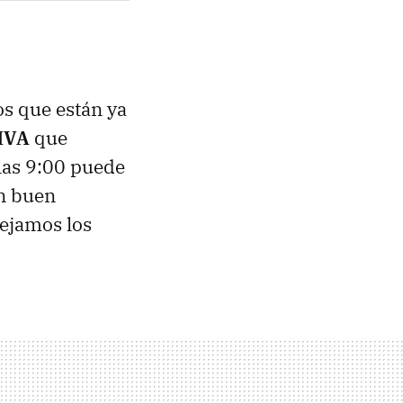
os que están ya
 IVA
que
las 9:00 puede
un buen
dejamos los