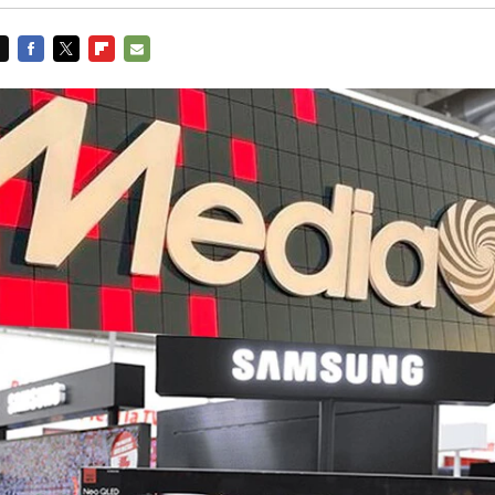
FACEBOOK
TWITTER
FLIPBOARD
E-
MAIL