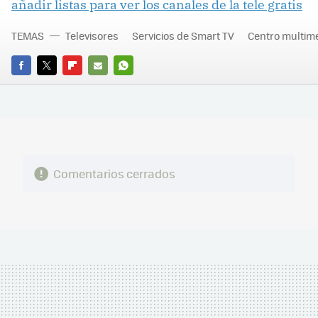
añadir listas para ver los canales de la tele gratis
TEMAS
Televisores
Servicios de Smart TV
Centro multim
FACEBOOK
TWITTER
FLIPBOARD
E-
WHATSAPP
MAIL
Comentarios cerrados