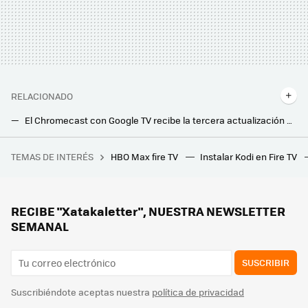
RELACIONADO
El Chromecast con Google TV recibe la tercera actualización en lo que va de año: estas son las novedades
Xiaomi presenta sus nuevos televisores para conquistar la gama media y de entrada: así son los nuevos Xiaomi TV A y A Pro
TEMAS DE INTERÉS
HBO Max fire TV
Instalar Kodi en Fire TV
La increíble transformación sin obras de este balcón estrecho y oscuro solo con muebles de Ikea: es ideal para pisos de alquiler
El nuevo proyector 4K láser de Optoma quiere que lo veas sin apagar las luces: su fuente de luz dual es la clave
Llegan más canales de TV gratis y sin registro, antena ni instalación a TDTChannels: estas son las novedades para marzo
RECIBE "Xatakaletter", NUESTRA NEWSLETTER
SEMANAL
SUSCRIBIR
Suscribiéndote aceptas nuestra
política de privacidad