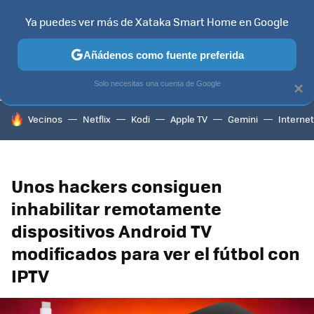
Ya puedes ver más de Xataka Smart Home en Google
TELEVISORES
CONTENIDOS SMART TV
SELECCIÓN
HOG
Añádenos como fuente preferida
Solo necesitas una cuenta de Google
×
HOY SE HABLA DE
Vecinos
Netflix
Kodi
Apple TV
Gemini
Internet
Unos hackers consiguen
inhabilitar remotamente
dispositivos Android TV
modificados para ver el fútbol con
IPTV