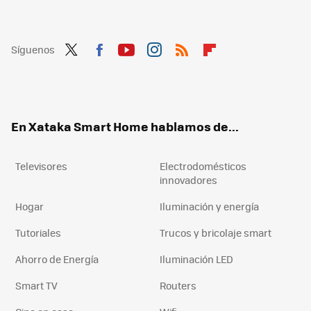
Síguenos
Twit
Fac
You
Inst
RSS
Flip
ter
ebo
tub
agr
boa
ok
e
am
rd
En Xataka Smart Home hablamos de...
Televisores
Electrodomésticos
innovadores
Hogar
Iluminación y energía
Tutoriales
Trucos y bricolaje smart
Ahorro de Energía
Iluminación LED
Smart TV
Routers