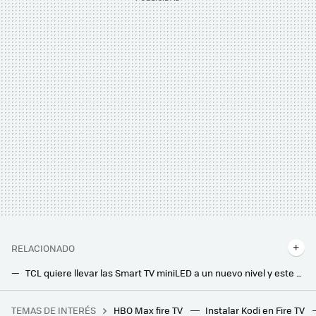
RELACIONADO
TCL quiere llevar las Smart TV miniLED a un nuevo nivel y este modelo presentado en China es la clave
Más brillo y rendimiento: TCL muestra su nueva Smart TV C855 con tecnología MiniLED, 144 Hz y hasta 3.500 nits
TEMAS DE INTERÉS
HBO Max fire TV
Instalar Kodi en Fire TV