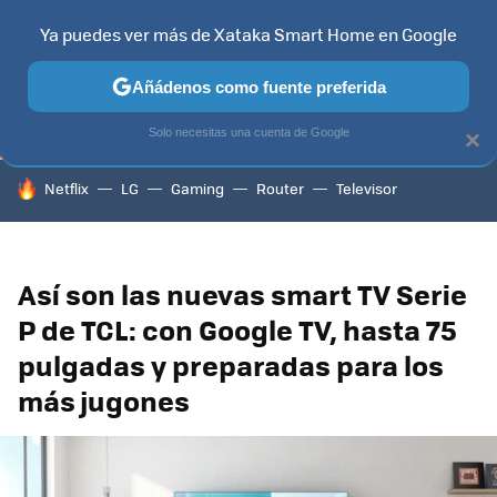
Ya puedes ver más de Xataka Smart Home en Google
TELEVISORES
CONTENIDOS SMART TV
SELECCIÓN
HOG
Añádenos como fuente preferida
Solo necesitas una cuenta de Google
×
HOY SE HABLA DE
Netflix
LG
Gaming
Router
Televisor
Así son las nuevas smart TV Serie
P de TCL: con Google TV, hasta 75
pulgadas y preparadas para los
más jugones