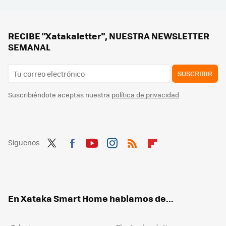
Las reglas de un neurólogo para potenciar la memoria y combatir la demencia que el CEO de Apple practica cada día
Los 11 mejores canales en Pluto TV para ver cine gratis en tu Smart TV, PC o smartphone
Movistar Plus+ estrena un nuevo canal de cine gratis para todos: esto es lo que ofrecerá 'Brad Pitt por M+'
RECIBE "Xatakaletter", NUESTRA NEWSLETTER
SEMANAL
SUSCRIBIR
Suscribiéndote aceptas nuestra
política de privacidad
Síguenos
Twit
Fac
You
Inst
RSS
Flip
ter
ebo
tub
agr
boa
ok
e
am
rd
En Xataka Smart Home hablamos de...