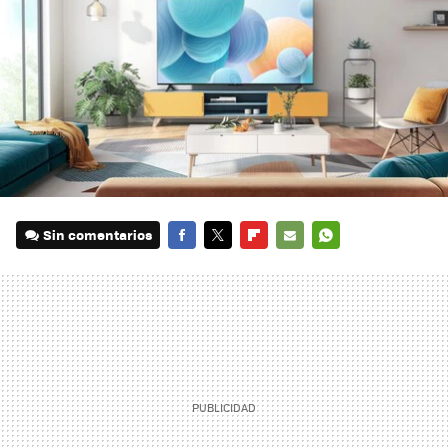
Sin comentarios
FACEBOOK
TWITTER
FLIPBOARD
E-
WHATSAPP
MAIL