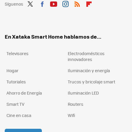
Síguenos
Twit
Fac
You
Inst
RSS
Flip
ter
ebo
tub
agr
boa
ok
e
am
rd
En Xataka Smart Home hablamos de...
Televisores
Electrodomésticos
innovadores
Hogar
Iluminación y energía
Tutoriales
Trucos y bricolaje smart
Ahorro de Energía
Iluminación LED
Smart TV
Routers
Cine en casa
Wifi