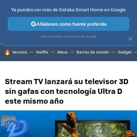
Ya puedes ver más de Xataka Smart Home en Google
TELEVISORES
CONTENIDOS SMART TV
SELECCIÓN
HOG
Añádenos como fuente preferida
Solo necesitas una cuenta de Google
×
HOY SE HABLA DE
Vecinos
Netflix
Alexa
Barras de sonido
Gadget
Stream TV lanzará su televisor 3D
sin gafas con tecnología Ultra D
este mismo año