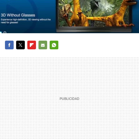
FACEBOOK
TWITTER
FLIPBOARD
E-
WHATSAPP
MAIL