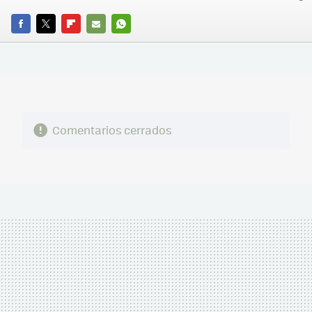
FACEBOOK
TWITTER
FLIPBOARD
E-
WHATSAPP
MAIL
Comentarios cerrados