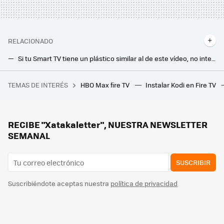
RELACIONADO
Si tu Smart TV tiene un plástico similar al de este vídeo, no intentes despegarlo si no quieres destrozarla
Qué tele Xiaomi me compro (2024): modelos disponibles y recomendados
TEMAS DE INTERÉS
HBO Max fire TV
Instalar Kodi en Fire TV
Cuando se presentó la película de Sonic las críticas aseguraban que era demasiado realista. No sabían hasta qué punto estaban equivocados
Así es como TCL quiere mejorar sus Smart TV miniLED este 2025: el control de la retroiluminación es la clave
Google tiene un plan para Google TV: las nuevas Smart TV's sabrán hasta si estamos cerca para "hablar" con nosotros
RECIBE "Xatakaletter", NUESTRA NEWSLETTER
SEMANAL
SUSCRIBIR
Suscribiéndote aceptas nuestra
política de privacidad