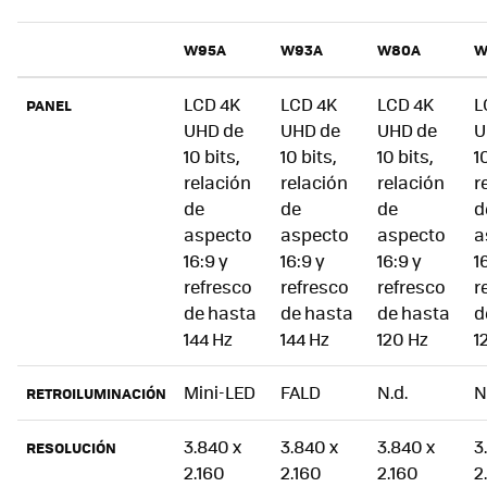
W95A
W93A
W80A
W
LCD 4K
LCD 4K
LCD 4K
L
PANEL
UHD de
UHD de
UHD de
U
10 bits,
10 bits,
10 bits,
1
relación
relación
relación
r
de
de
de
d
aspecto
aspecto
aspecto
a
16:9 y
16:9 y
16:9 y
1
refresco
refresco
refresco
r
de hasta
de hasta
de hasta
d
144 Hz
144 Hz
120 Hz
1
Mini-LED
FALD
N.d.
N
RETROILUMINACIÓN
3.840 x
3.840 x
3.840 x
3
RESOLUCIÓN
2.160
2.160
2.160
2