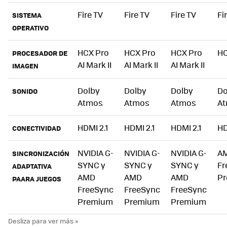
Fire TV
Fire TV
Fire TV
Fi
SISTEMA
OPERATIVO
HCX Pro
HCX Pro
HCX Pro
H
PROCESADOR DE
AI Mark II
AI Mark II
AI Mark II
IMAGEN
Dolby
Dolby
Dolby
Do
SONIDO
Atmos
Atmos
Atmos
A
HDMI 2.1
HDMI 2.1
HDMI 2.1
HD
CONECTIVIDAD
NVIDIA G-
NVIDIA G-
NVIDIA G-
A
SINCRONIZACIÓN
SYNC y
SYNC y
SYNC y
Fr
ADAPTATIVA
AMD
AMD
AMD
P
PAARA JUEGOS
FreeSync
FreeSync
FreeSync
Premium
Premium
Premium