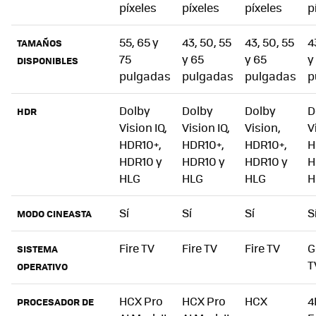
píxeles
píxeles
píxeles
p
55, 65 y
43, 50, 55
43, 50, 55
4
TAMAÑOS
75
y 65
y 65
y
DISPONIBLES
pulgadas
pulgadas
pulgadas
p
Dolby
Dolby
Dolby
D
HDR
Vision IQ,
Vision IQ,
Vision,
V
HDR10+,
HDR10+,
HDR10+,
H
HDR10 y
HDR10 y
HDR10 y
H
HLG
HLG
HLG
H
Sí
Sí
Sí
S
MODO CINEASTA
Fire TV
Fire TV
Fire TV
G
SISTEMA
T
OPERATIVO
HCX Pro
HCX Pro
HCX
4
PROCESADOR DE