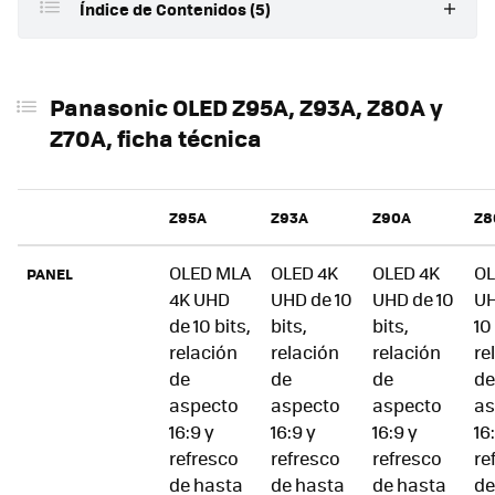
Índice de Contenidos (5)
Panasonic OLED Z95A, Z93A, Z80A y Z70A, ficha
técnica
Panasonic OLED Z95A, Z93A, Z80A y
Z70A, ficha técnica
El panel MLA de segunda generación es la joya de la
corona de sus modelos OLED
Panasonic W95A, W93A, W80A, W70A y W60A, ficha
Z95A
Z93A
Z90A
Z8
técnica
Entre los LCD encontramos paneles MiniLED, FALD y
OLED MLA
OLED 4K
OLED 4K
OL
PANEL
más variedad de sistemas
4K UHD
UHD de 10
UHD de 10
UH
de 10 bits,
bits,
bits,
10
Precio y disponibilidad
relación
relación
relación
re
de
de
de
de
aspecto
aspecto
aspecto
as
16:9 y
16:9 y
16:9 y
16
refresco
refresco
refresco
re
de hasta
de hasta
de hasta
de