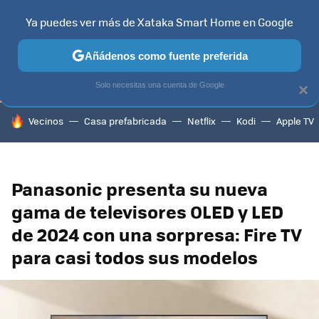
Ya puedes ver más de Xataka Smart Home en Google
TELEVISORES
CONTENIDOS SMART TV
SELECCIÓN
HOG
Añádenos como fuente preferida
Solo necesitas una cuenta de Google
×
HOY SE HABLA DE
Vecinos
Casa prefabricada
Netflix
Kodi
Apple TV
Panasonic presenta su nueva
gama de televisores OLED y LED
de 2024 con una sorpresa: Fire TV
para casi todos sus modelos