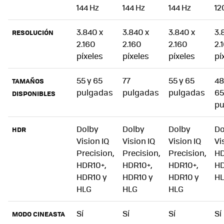
144 Hz
144 Hz
144 Hz
12
3.840 x
3.840 x
3.840 x
3.
RESOLUCIÓN
2.160
2.160
2.160
2.
píxeles
píxeles
píxeles
pí
55 y 65
77
55 y 65
48
TAMAÑOS
pulgadas
pulgadas
pulgadas
65
DISPONIBLES
pu
Dolby
Dolby
Dolby
Do
HDR
Vision IQ
Vision IQ
Vision IQ
Vi
Precision,
Precision,
Precision,
HD
HDR10+,
HDR10+,
HDR10+,
HD
HDR10 y
HDR10 y
HDR10 y
H
HLG
HLG
HLG
Sí
Sí
Sí
Sí
MODO CINEASTA