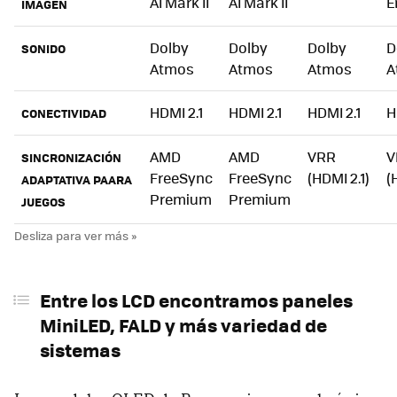
AI Mark II
AI Mark II
E
IMAGEN
Dolby
Dolby
Dolby
D
SONIDO
Atmos
Atmos
Atmos
A
HDMI 2.1
HDMI 2.1
HDMI 2.1
H
CONECTIVIDAD
AMD
AMD
VRR
V
SINCRONIZACIÓN
FreeSync
FreeSync
(HDMI 2.1)
(
ADAPTATIVA PAARA
Premium
Premium
JUEGOS
Entre los LCD encontramos paneles
MiniLED, FALD y más variedad de
sistemas