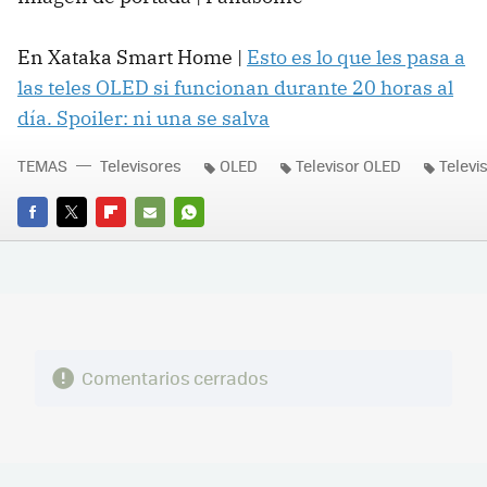
En Xataka Smart Home |
Esto es lo que les pasa a
las teles OLED si funcionan durante 20 horas al
día. Spoiler: ni una se salva
TEMAS
Televisores
OLED
Televisor OLED
Televi
FACEBOOK
TWITTER
FLIPBOARD
E-
WHATSAPP
MAIL
Comentarios cerrados