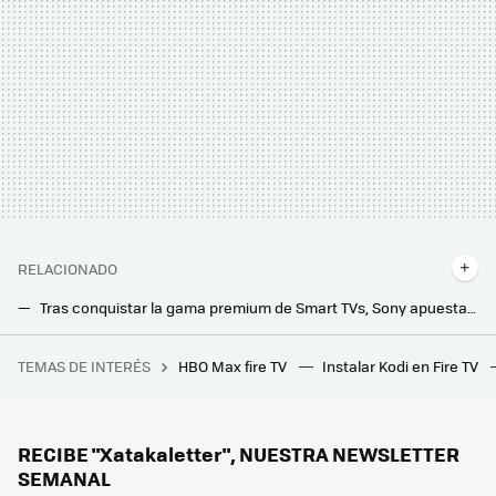
RELACIONADO
Tras conquistar la gama premium de Smart TVs, Sony apuesta por el MiniLED en sus últimos televisores: así son los Bravia 9, 8 y 7
Más brillo y rendimiento: TCL muestra su nueva Smart TV C855 con tecnología MiniLED, 144 Hz y hasta 3.500 nits
TEMAS DE INTERÉS
HBO Max fire TV
Instalar Kodi en Fire TV
Hoy en TV, una de las mejores películas de thriller psicológico de Alfred Hitchcock que batió varios récords de taquilla
RECIBE "Xatakaletter", NUESTRA NEWSLETTER
SEMANAL