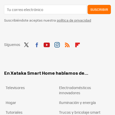
SUSCRIBIR
Suscribiéndote aceptas nuestra
política de privacidad
Síguenos
Twit
Fac
You
Inst
RSS
Flip
ter
ebo
tub
agr
boa
ok
e
am
rd
En Xataka Smart Home hablamos de...
Televisores
Electrodomésticos
innovadores
Hogar
Iluminación y energía
Tutoriales
Trucos y bricolaje smart