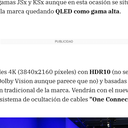
s gamas JSx y KSx aunque en esta ocasión se si
 la marca quedando
QLED como gama alta
.
eles 4K (3840x2160 píxeles) con
HDR10
(no se
Dolby Vision aunque parece que no) y basadas 
n tradicional de la marca. Vendrán con el nue
 sistema de ocultación de cables
"One Connect