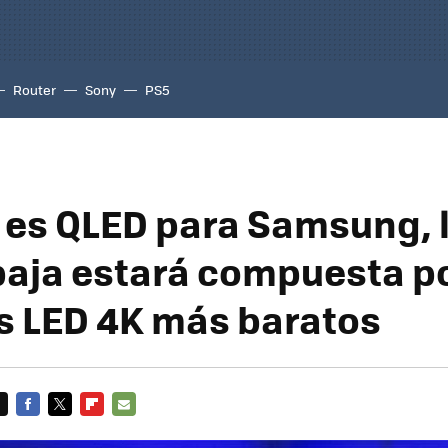
Router
Sony
PS5
 es QLED para Samsung, 
aja estará compuesta po
 LED 4K más baratos
FACEBOOK
TWITTER
FLIPBOARD
E-