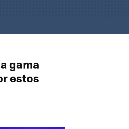
la gama
r estos