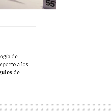
logía de
specto a los
gulos
de