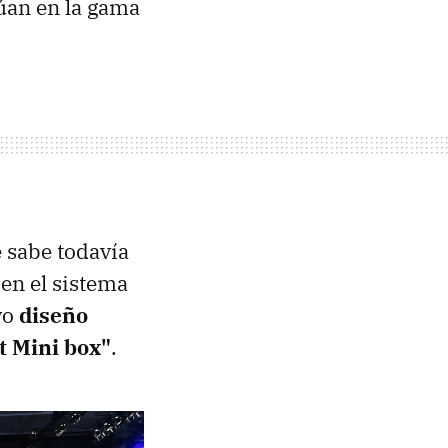
túan en la gama
 sabe todavía
en el sistema
vo
diseño
 Mini box"
.