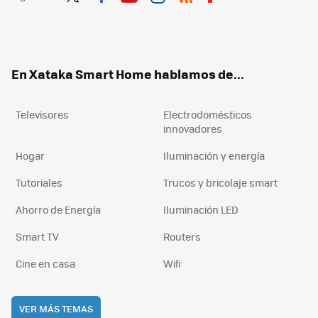
Twit
Fac
You
Inst
RSS
Flip
ter
ebo
tub
agr
boa
ok
e
am
rd
En Xataka Smart Home hablamos de...
Televisores
Electrodomésticos
innovadores
Hogar
Iluminación y energía
Tutoriales
Trucos y bricolaje smart
Ahorro de Energía
Iluminación LED
Smart TV
Routers
Cine en casa
Wifi
VER MÁS TEMAS