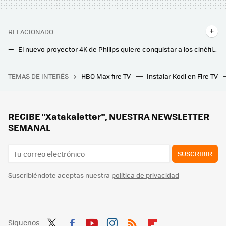
RELACIONADO
El nuevo proyector 4K de Philips quiere conquistar a los cinéfilos y jugones de la casa: hasta 120" con altavoces integrados
El nuevo proyector láser 4K de Fujifilm quiere que tengas una pantalla de 100" en casi cualquier posición
TEMAS DE INTERÉS
HBO Max fire TV
Instalar Kodi en Fire TV
Los bloqueos de LaLiga afectan hasta a quienes necesitan buscar una farmacia de guardia
Después de tantos años descartando el OLED, ahora es el arma más poderosa de Samsung: este ha sido el giro inesperado en sus teles
Llegan más canales de TV gratis y sin registro, antena ni instalación a TDTChannels: estas son las novedades para marzo
RECIBE "Xatakaletter", NUESTRA NEWSLETTER
SEMANAL
SUSCRIBIR
Suscribiéndote aceptas nuestra
política de privacidad
Síguenos