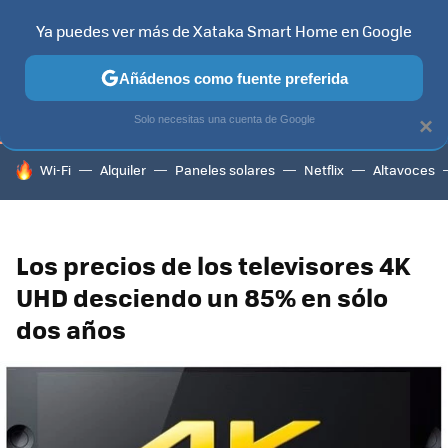
Ya puedes ver más de Xataka Smart Home en Google
TELEVISORES
CONTENIDOS SMART TV
SELECCIÓN
HOG
Añádenos como fuente preferida
Solo necesitas una cuenta de Google
×
HOY SE HABLA DE
Wi-Fi
Alquiler
Paneles solares
Netflix
Altavoces
Los precios de los televisores 4K
UHD desciendo un 85% en sólo
dos años