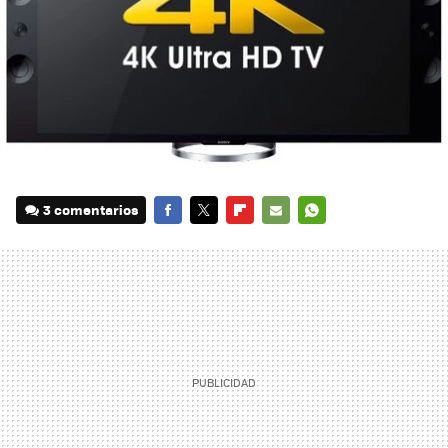
3 comentarios
FACEBOOK
TWITTER
FLIPBOARD
E-
WHATSAPP
MAIL