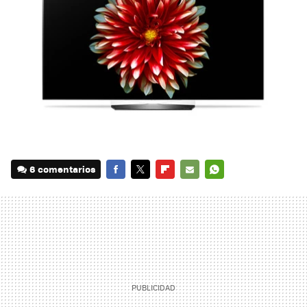
6 comentarios
FACEBOOK
TWITTER
FLIPBOARD
E-
WHATSAPP
MAIL