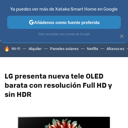
Ya puedes ver más de Xataka Smart Home en Google
TELEVISORES
CONTENIDOS SMART TV
SELECCIÓN
HOG
Añádenos como fuente preferida
Solo necesitas una cuenta de Google
×
HOY SE HABLA DE
Wi-Fi
Alquiler
Paneles solares
Netflix
Altavoces
LG presenta nueva tele OLED
barata con resolución Full HD y
sin HDR