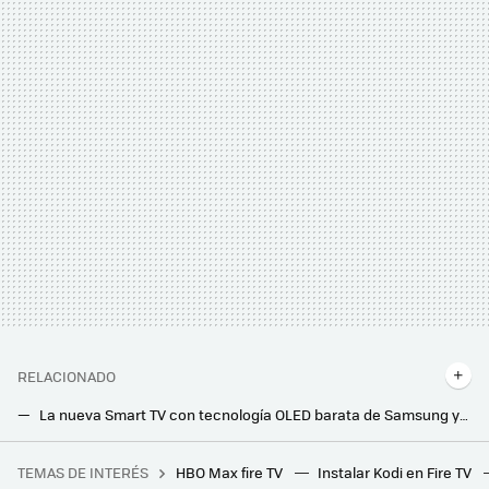
RELACIONADO
La nueva Smart TV con tecnología OLED barata de Samsung ya está aquí: 120 Hz, HDR10+ Adaptive y panel producido por LG
LG quiere revolucionar los paneles OLED con brillos de hasta 10.000 nits: estas son sus propuestas para los próximos años
TEMAS DE INTERÉS
HBO Max fire TV
Instalar Kodi en Fire TV
Hace 2 años me compré una PlayStation 5. Ojalá alguien me hubiese dicho que también necesitaba estos complementos