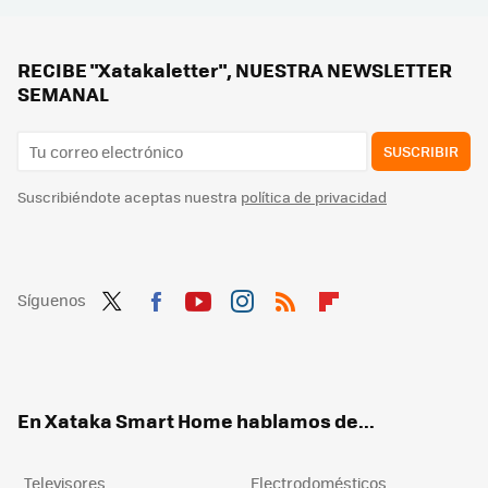
Cómo hacer que tu tele LG con webOS se encienda directamente con los canales de la TDT sin pasar por su menú
Este proyector no necesita sistema de audio aparte: tiene subwoofer inalámbrico y altavoces para montar tu cine en casa
RECIBE "Xatakaletter", NUESTRA NEWSLETTER
SEMANAL
SUSCRIBIR
Suscribiéndote aceptas nuestra
política de privacidad
Síguenos
Twit
Fac
You
Inst
RSS
Flip
ter
ebo
tub
agr
boa
ok
e
am
rd
En Xataka Smart Home hablamos de...
Televisores
Electrodomésticos