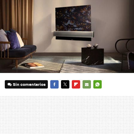
Sin comentarios
FACEBOOK
TWITTER
FLIPBOARD
E-
WHATSAPP
MAIL