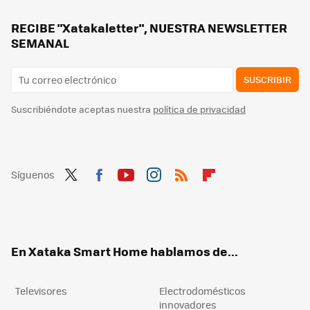
El nuevo proyector 4K láser de Optoma quiere que lo veas sin apagar las luces: su fuente de luz dual es la clave
Llegan más canales de TV gratis y sin registro, antena ni instalación a TDTChannels: estas son las novedades para marzo
RECIBE "Xatakaletter", NUESTRA NEWSLETTER
SEMANAL
SUSCRIBIR
Suscribiéndote aceptas nuestra
política de privacidad
Síguenos
Twit
Fac
You
Inst
RSS
Flip
ter
ebo
tub
agr
boa
ok
e
am
rd
En Xataka Smart Home hablamos de...
Televisores
Electrodomésticos
innovadores