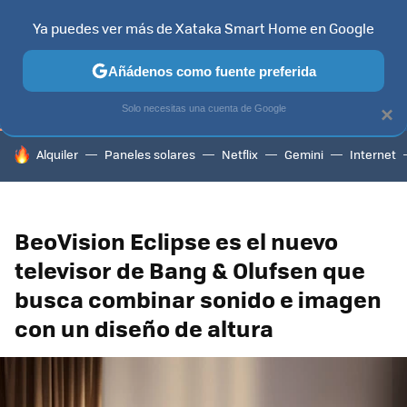
Ya puedes ver más de Xataka Smart Home en Google
TELEVISORES
CONTENIDOS SMART TV
SELECCIÓN
HOG
Añádenos como fuente preferida
Solo necesitas una cuenta de Google
×
HOY SE HABLA DE
Alquiler
Paneles solares
Netflix
Gemini
Internet
BeoVision Eclipse es el nuevo
televisor de Bang & Olufsen que
busca combinar sonido e imagen
con un diseño de altura