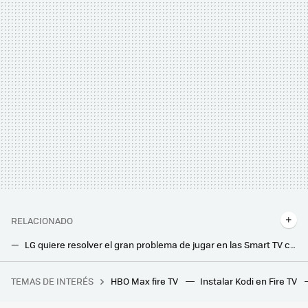
RELACIONADO
LG quiere resolver el gran problema de jugar en las Smart TV con los mandos inalámbricos actuales: así pretenden arreglarlo
Parecía imposible, pero LG ya está actualizando teles de años anteriores a la última versión, y trae una gran novedad
TEMAS DE INTERÉS
HBO Max fire TV
Instalar Kodi en Fire TV
Imagina faltar un día al rodaje de Breaking Bad y que los guionistas terminen creando uno de los personajes más carismáticos de la serie en tu ausencia