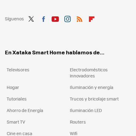
Síguenos
Twit
Fac
You
Inst
RSS
Flip
ter
ebo
tub
agr
boa
ok
e
am
rd
En Xataka Smart Home hablamos de...
Televisores
Electrodomésticos
innovadores
Hogar
Iluminación y energía
Tutoriales
Trucos y bricolaje smart
Ahorro de Energía
Iluminación LED
Smart TV
Routers
Cine en casa
Wifi