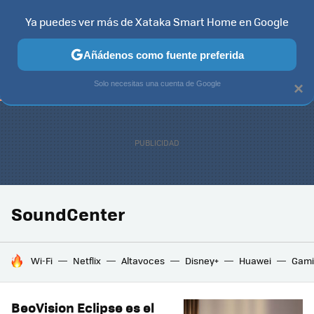
Ya puedes ver más de Xataka Smart Home en Google
TELEVISORES
CONTENIDOS SMART TV
SELECCIÓN
HOG
Añádenos como fuente preferida
Solo necesitas una cuenta de Google
×
SoundCenter
HOY SE HABLA DE
Wi-Fi
Netflix
Altavoces
Disney+
Huawei
Gami
BeoVision Eclipse es el