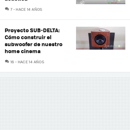
COMENTARIOS
7
HACE 14 AÑOS
Proyecto SUB-DELTA:
Cómo construir el
subwoofer de nuestro
home cinema
COMENTARIOS
16
HACE 14 AÑOS