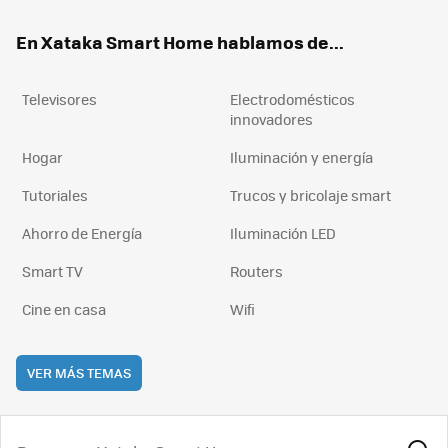
ok
e
am
rd
En Xataka Smart Home hablamos de...
Televisores
Electrodomésticos
innovadores
Hogar
Iluminación y energía
Tutoriales
Trucos y bricolaje smart
Ahorro de Energía
Iluminación LED
Smart TV
Routers
Cine en casa
Wifi
VER MÁS TEMAS