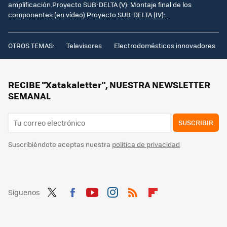
amplificación.Proyecto SUB-DELTA (V): Montaje final de los
componentes (en vídeo).Proyecto SUB-DELTA (IV):...
OTROS TEMAS:
Televisores
Electrodomésticos innovadores
RECIBE "Xatakaletter", NUESTRA NEWSLETTER
SEMANAL
SUSCRIBIR
Suscribiéndote aceptas nuestra
política de privacidad
Síguenos
Twit
Fac
You
Inst
RSS
Flip
ter
ebo
tub
agr
boa