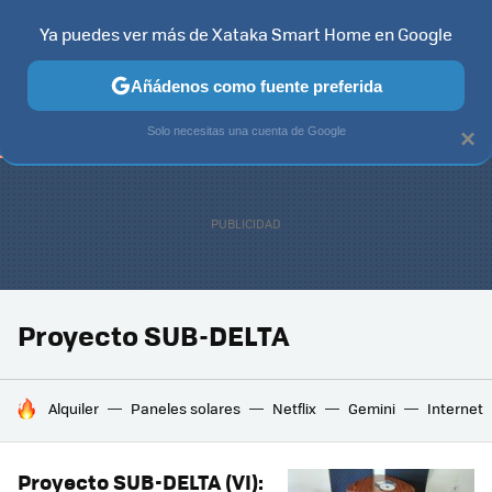
Ya puedes ver más de Xataka Smart Home en Google
TELEVISORES
CONTENIDOS SMART TV
SELECCIÓN
HOG
Añádenos como fuente preferida
Solo necesitas una cuenta de Google
×
Proyecto SUB-DELTA
HOY SE HABLA DE
Alquiler
Paneles solares
Netflix
Gemini
Internet
Proyecto SUB-DELTA (VI):