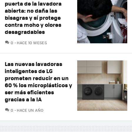
puerta de la lavadora
abierta: no daña las
bisagras y sí protege
contra moho y olores
desagradables
COMENTARIOS
0
HACE 10 MESES
Las nuevas lavadoras
inteligentes de LG
prometen reducir en un
60 % los microplásticos y
ser más eficientes
gracias a la IA
COMENTARIOS
0
HACE UN AÑO