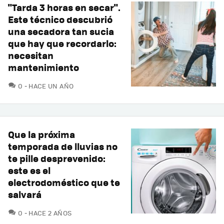
"Tarda 3 horas en secar".
Este técnico descubrió
una secadora tan sucia
que hay que recordarlo:
necesitan
mantenimiento
COMENTARIOS
0
HACE UN AÑO
Que la próxima
temporada de lluvias no
te pille desprevenido:
este es el
electrodoméstico que te
salvará
COMENTARIOS
0
HACE 2 AÑOS