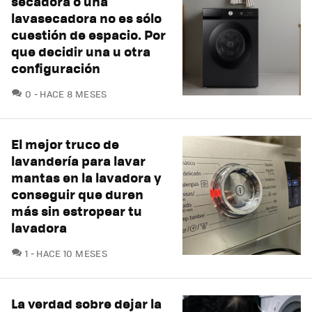
secadora o una
lavasecadora no es sólo
cuestión de espacio. Por
que decidir una u otra
configuración
COMENTARIOS
0
HACE 8 MESES
El mejor truco de
lavandería para lavar
mantas en la lavadora y
conseguir que duren
más sin estropear tu
lavadora
COMENTARIOS
1
HACE 10 MESES
La verdad sobre dejar la