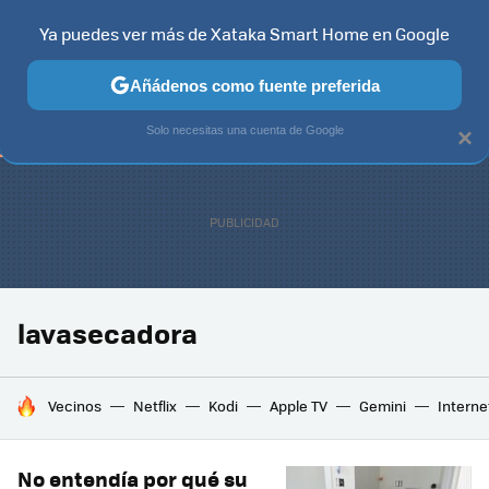
Ya puedes ver más de Xataka Smart Home en Google
TELEVISORES
CONTENIDOS SMART TV
SELECCIÓN
HOG
Añádenos como fuente preferida
Solo necesitas una cuenta de Google
×
lavasecadora
HOY SE HABLA DE
Vecinos
Netflix
Kodi
Apple TV
Gemini
Interne
No entendía por qué su