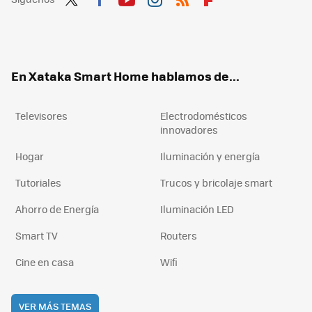
Twit
Fac
You
Inst
RSS
Flip
ter
ebo
tub
agr
boa
ok
e
am
rd
En Xataka Smart Home hablamos de...
Televisores
Electrodomésticos
innovadores
Hogar
Iluminación y energía
Tutoriales
Trucos y bricolaje smart
Ahorro de Energía
Iluminación LED
Smart TV
Routers
Cine en casa
Wifi
VER MÁS TEMAS