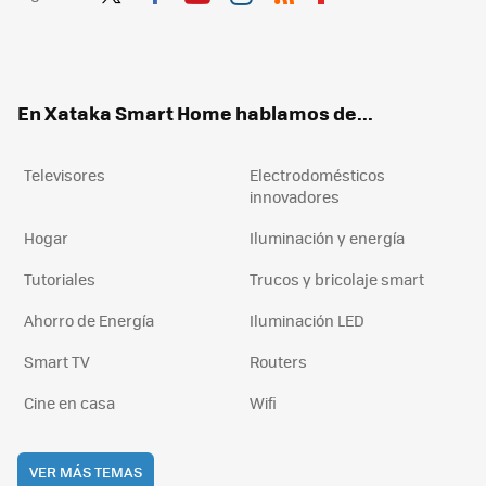
Twit
Fac
You
Inst
RSS
Flip
ter
ebo
tub
agr
boa
ok
e
am
rd
En Xataka Smart Home hablamos de...
Televisores
Electrodomésticos
innovadores
Hogar
Iluminación y energía
Tutoriales
Trucos y bricolaje smart
Ahorro de Energía
Iluminación LED
Smart TV
Routers
Cine en casa
Wifi
VER MÁS TEMAS