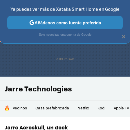
Ya puedes ver más de Xataka Smart Home en Google
TELEVISORES
CONTENIDOS SMART TV
SELECCIÓN
HOG
Añádenos como fuente preferida
Solo necesitas una cuenta de Google
×
Jarre Technologies
HOY SE HABLA DE
Vecinos
Casa prefabricada
Netflix
Kodi
Apple TV
Jarre Aeroskull, un dock