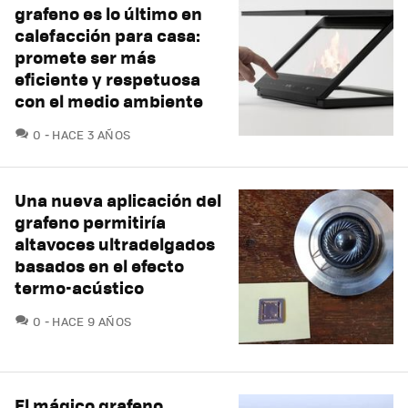
grafeno es lo último en
calefacción para casa:
promete ser más
eficiente y respetuosa
con el medio ambiente
COMENTARIOS
0
HACE 3 AÑOS
Una nueva aplicación del
grafeno permitiría
altavoces ultradelgados
basados en el efecto
termo-acústico
COMENTARIOS
0
HACE 9 AÑOS
El mágico grafeno