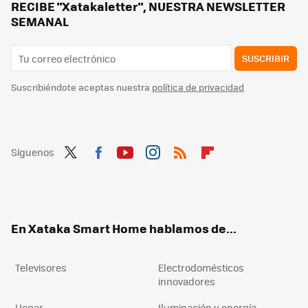
RECIBE "Xatakaletter", NUESTRA NEWSLETTER
SEMANAL
SUSCRIBIR
Suscribiéndote aceptas nuestra
política de privacidad
Síguenos
Twit
Fac
You
Inst
RSS
Flip
ter
ebo
tub
agr
boa
ok
e
am
rd
En Xataka Smart Home hablamos de...
Televisores
Electrodomésticos
innovadores
Hogar
Iluminación y energía