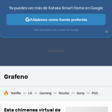
Ya puedes ver más de Xataka Smart Home en Google
TELEVISORES
CONTENIDOS SMART TV
SELECCIÓN
HOG
Añádenos como fuente preferida
Solo necesitas una cuenta de Google
×
Grafeno
HOY SE HABLA DE
Netflix
LG
Gaming
Router
Sony
PS5
Esta chimenea virtual de