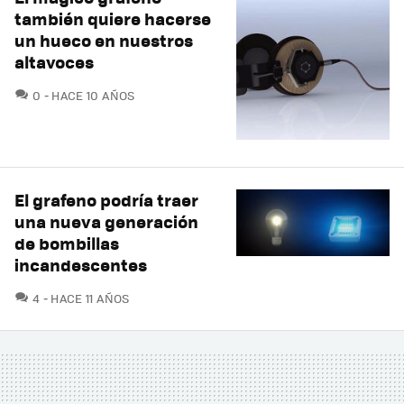
también quiere hacerse
un hueco en nuestros
altavoces
COMENTARIOS
0
HACE 10 AÑOS
El grafeno podría traer
una nueva generación
de bombillas
incandescentes
COMENTARIOS
4
HACE 11 AÑOS