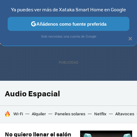
Ya puedes ver más de Xataka Smart Home en Google
TELEVISORES
CONTENIDOS SMART TV
SELECCIÓN
HOG
Añádenos como fuente preferida
Solo necesitas una cuenta de Google
×
Audio Espacial
HOY SE HABLA DE
Wi-Fi
Alquiler
Paneles solares
Netflix
Altavoces
No quiero llenar el salón