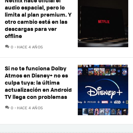
Netflix hace oficial el
audio espacial, pero lo
limita al plan premium. Y
otro cambio está en las
descargas para ver
offline
COMENTARIOS
0
HACE 4 AÑOS
Si no te funciona Dolby
Atmos en Disney+ no es
culpa tuya: la última
actualización en Android
TV llega con problemas
COMENTARIOS
0
HACE 4 AÑOS