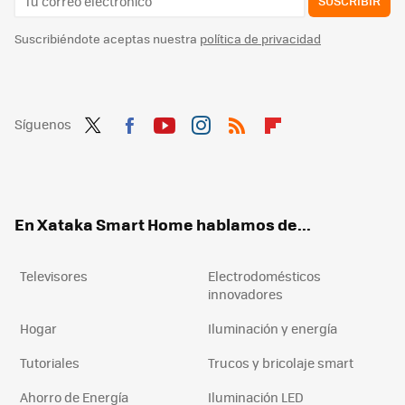
SUSCRIBIR
Suscribiéndote aceptas nuestra
política de privacidad
Síguenos
Twit
Fac
You
Inst
RSS
Flip
ter
ebo
tub
agr
boa
ok
e
am
rd
En Xataka Smart Home hablamos de...
Televisores
Electrodomésticos
innovadores
Hogar
Iluminación y energía
Tutoriales
Trucos y bricolaje smart
Ahorro de Energía
Iluminación LED