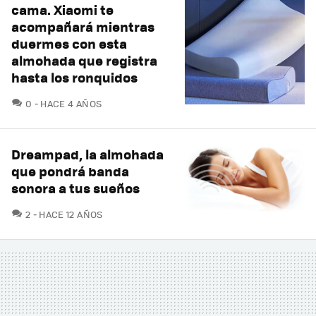
cama. Xiaomi te
acompañará mientras
duermes con esta
almohada que registra
hasta los ronquidos
COMENTARIOS
0
HACE 4 AÑOS
Dreampad, la almohada
que pondrá banda
sonora a tus sueños
COMENTARIOS
2
HACE 12 AÑOS