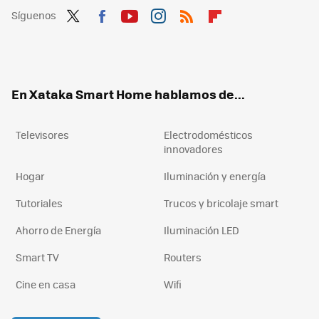
Síguenos
Twit
Fac
You
Inst
RSS
Flip
ter
ebo
tub
agr
boa
ok
e
am
rd
En Xataka Smart Home hablamos de...
Televisores
Electrodomésticos
innovadores
Hogar
Iluminación y energía
Tutoriales
Trucos y bricolaje smart
Ahorro de Energía
Iluminación LED
Smart TV
Routers
Cine en casa
Wifi