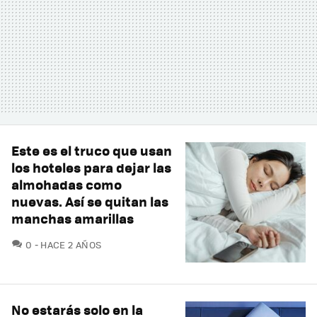
Este es el truco que usan
los hoteles para dejar las
almohadas como
nuevas. Así se quitan las
manchas amarillas
COMENTARIOS
0
HACE 2 AÑOS
No estarás solo en la