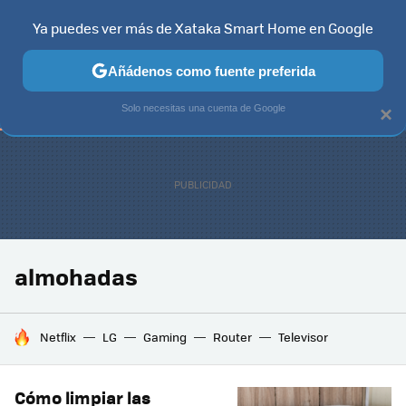
Ya puedes ver más de Xataka Smart Home en Google
TELEVISORES
CONTENIDOS SMART TV
SELECCIÓN
HOG
Añádenos como fuente preferida
Solo necesitas una cuenta de Google
×
almohadas
HOY SE HABLA DE
Netflix
LG
Gaming
Router
Televisor
Cómo limpiar las