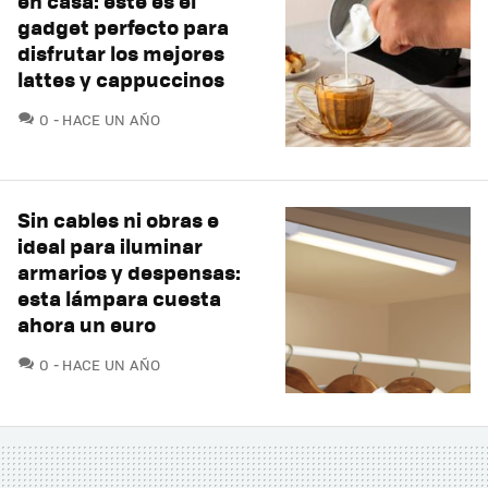
en casa: este es el
gadget perfecto para
disfrutar los mejores
lattes y cappuccinos
COMENTARIOS
0
HACE UN AÑO
Sin cables ni obras e
ideal para iluminar
armarios y despensas:
esta lámpara cuesta
ahora un euro
COMENTARIOS
0
HACE UN AÑO