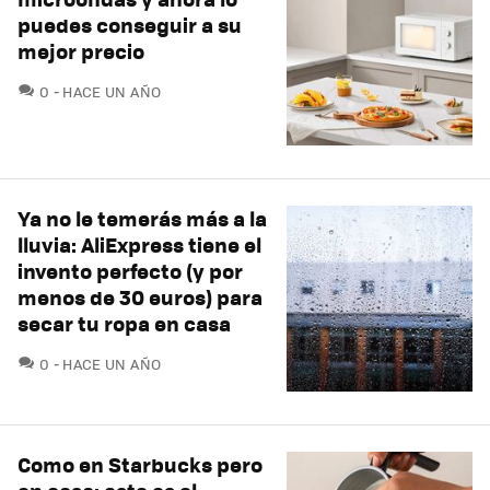
puedes conseguir a su
mejor precio
COMENTARIOS
0
HACE UN AÑO
Ya no le temerás más a la
lluvia: AliExpress tiene el
invento perfecto (y por
menos de 30 euros) para
secar tu ropa en casa
COMENTARIOS
0
HACE UN AÑO
Como en Starbucks pero