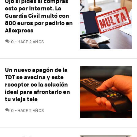
Ojo si pides si compras
esto por Internet. La
Guardia Civil multó con
800 euros por pedirlo en
Aliexpress
COMENTARIOS
0
HACE 2 AÑOS
Un nuevo apagón de la
TDT se avecina y este
receptor es la solución
ideal para afrontarlo en
tu vieja tele
COMENTARIOS
0
HACE 2 AÑOS