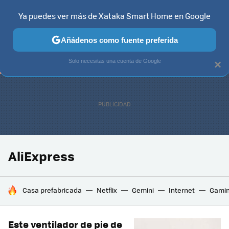
Ya puedes ver más de Xataka Smart Home en Google
TELEVISORES
CONTENIDOS SMART TV
SELECCIÓN
HOG
Añádenos como fuente preferida
Solo necesitas una cuenta de Google
×
AliExpress
HOY SE HABLA DE
Casa prefabricada
Netflix
Gemini
Internet
Gami
Este ventilador de pie de