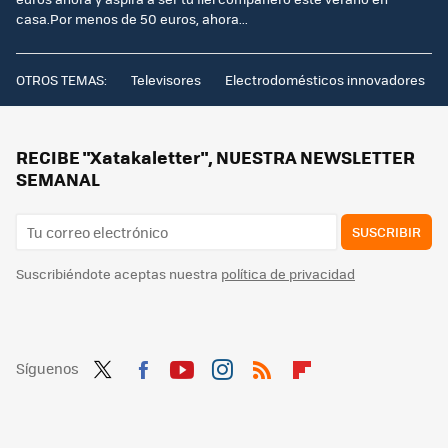
casa.Por menos de 50 euros, ahora...
OTROS TEMAS:
Televisores
Electrodomésticos innovadores
RECIBE "Xatakaletter", NUESTRA NEWSLETTER
SEMANAL
SUSCRIBIR
Suscribiéndote aceptas nuestra
política de privacidad
Síguenos
Twit
Fac
You
Inst
RSS
Flip
ter
ebo
tub
agr
boa