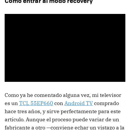
Cómo entrar al modo recovery
Como ya he comentado alguna vez, mi televisor
es un
TCL 55EP660
con
Android TV
comprado
hace tres años, y sirve perfectamente para este
artículo. Aunque el proceso puede variar de un
fabricante a otro —conviene echar un vistazo a la