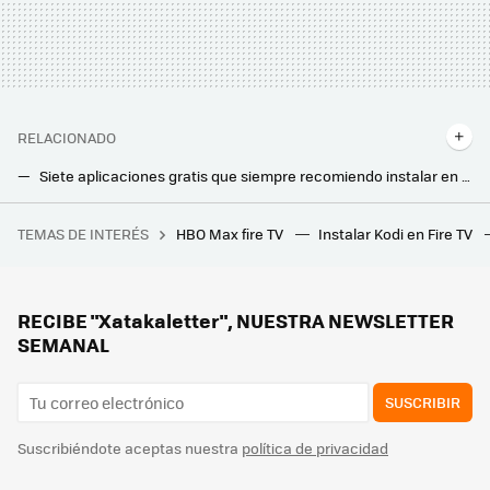
RELACIONADO
Siete aplicaciones gratis que siempre recomiendo instalar en una Smart TV con Google TV
Aunque pagues por el 4K, si es para ver contenido en el ordenador será como tirar el dinero: esto es lo que dicen Netflix y compañía
TEMAS DE INTERÉS
HBO Max fire TV
Instalar Kodi en Fire TV
'La casa del dragón' recupera un elemento clave de los libros de George R.R. Martin que 'Juego de Tronos' decidió eliminar
Los nuevos proyectores láser portátiles de XGIMI quieren que puedas montarte una pantalla gigante en cualquier parte de la casa
Se acabó el grito del vecino cantando el gol antes de verlo en mi tele: así veré a España sin el temido retraso de emisión
RECIBE "Xatakaletter", NUESTRA NEWSLETTER
SEMANAL
SUSCRIBIR
Suscribiéndote aceptas nuestra
política de privacidad