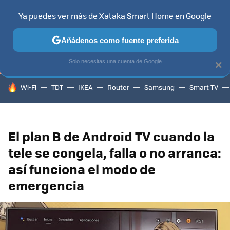
Ya puedes ver más de Xataka Smart Home en Google
TELEVISORES
CONTENIDOS SMART TV
SELECCIÓN
HOG
Añádenos como fuente preferida
Solo necesitas una cuenta de Google
×
HOY SE HABLA DE
Wi-Fi
TDT
IKEA
Router
Samsung
Smart TV
El plan B de Android TV cuando la
tele se congela, falla o no arranca:
así funciona el modo de
emergencia