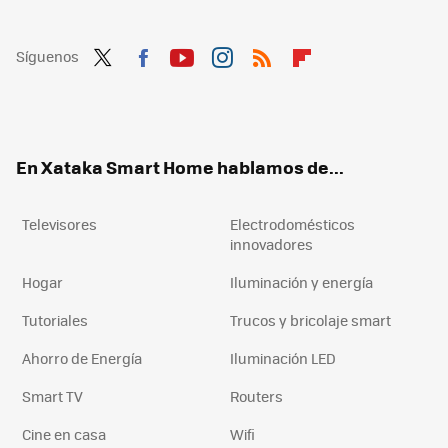
Síguenos
Twit
Fac
You
Inst
RSS
Flip
ter
ebo
tub
agr
boa
ok
e
am
rd
En Xataka Smart Home hablamos de...
Televisores
Electrodomésticos
innovadores
Hogar
Iluminación y energía
Tutoriales
Trucos y bricolaje smart
Ahorro de Energía
Iluminación LED
Smart TV
Routers
Cine en casa
Wifi