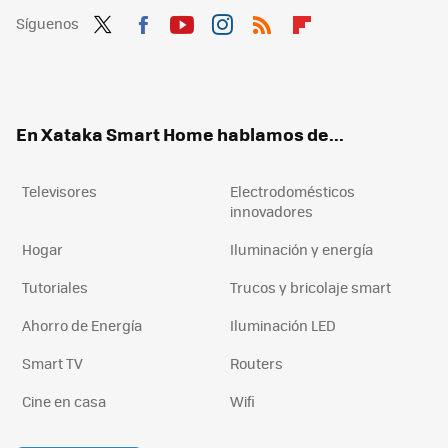
Síguenos
Twit
Fac
You
Inst
RSS
Flip
ter
ebo
tub
agr
boa
ok
e
am
rd
En Xataka Smart Home hablamos de...
Televisores
Electrodomésticos
innovadores
Hogar
Iluminación y energía
Tutoriales
Trucos y bricolaje smart
Ahorro de Energía
Iluminación LED
Smart TV
Routers
Cine en casa
Wifi