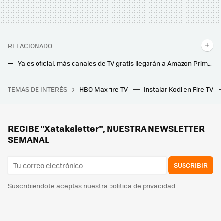
RELACIONADO
Ya es oficial: más canales de TV gratis llegarán a Amazon Prime Vídeo gracias al acuerdo con Rakuten TV
Amazon dispara el precio de su suscripción sin anuncios: lo esconde tras el nombre Prime Video Ultra
TEMAS DE INTERÉS
HBO Max fire TV
Instalar Kodi en Fire TV
Este chiste de 'Los Simpson' que no entendí jamás esconde una increíble historia sobre la mayor decepción televisiva de la historia: el tesoro de Al Capone
Se acabó el grito del vecino cantando el gol antes de verlo en mi tele: así veré a España sin el temido retraso de emisión
Los nuevos proyectores láser portátiles de XGIMI quieren que puedas montarte una pantalla gigante en cualquier parte de la casa
RECIBE "Xatakaletter", NUESTRA NEWSLETTER
SEMANAL
SUSCRIBIR
Suscribiéndote aceptas nuestra
política de privacidad