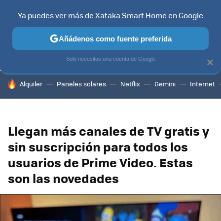
Ya puedes ver más de Xataka Smart Home en Google
TELEVISORES
CONTENIDOS SMART TV
SELECCIÓN
HOG
Añádenos como fuente preferida
Solo necesitas una cuenta de Google
×
HOY SE HABLA DE
Alquiler
Paneles solares
Netflix
Gemini
Internet
Llegan más canales de TV gratis y
sin suscripción para todos los
usuarios de Prime Video. Estas
son las novedades