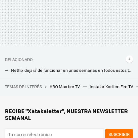
RELACIONADO
Netflix dejará de funcionar en unas semanas en todos estos televisores. Pero no te preocupes, porque podrás seguir usando la plataforma con estos métodos
El trailer de 'Gladiator 2' se disfruta más en HD "de verdad": así puedes verlo con la máxima calidad
TEMAS DE INTERÉS
HBO Max fire TV
Instalar Kodi en Fire TV
Huawei no quiere marcarse "un Windows Phone" con HarmonyOS Next. Empieza su nueva era acompañada de muchas aplicaciones
Llegan más canales de TV y radio gratis sin registro ni instalación: estas son las novedades de TDTChannels
Si tienes Movistar Plus+, llega un nuevo canal a la parrilla este mes: esto es lo que ofrecerá 'Elecciones EE.UU. por M+'
RECIBE "Xatakaletter", NUESTRA NEWSLETTER
SEMANAL
SUSCRIBIR