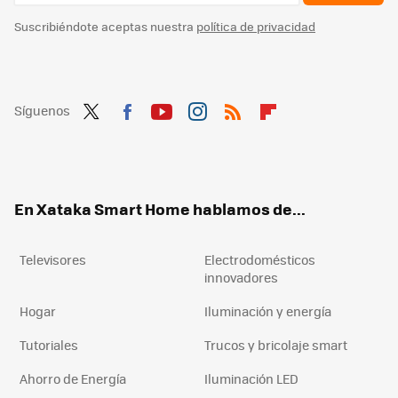
Suscribiéndote aceptas nuestra
política de privacidad
Síguenos
Twit
Fac
You
Inst
RSS
Flip
ter
ebo
tub
agr
boa
ok
e
am
rd
En Xataka Smart Home hablamos de...
Televisores
Electrodomésticos
innovadores
Hogar
Iluminación y energía
Tutoriales
Trucos y bricolaje smart
Ahorro de Energía
Iluminación LED