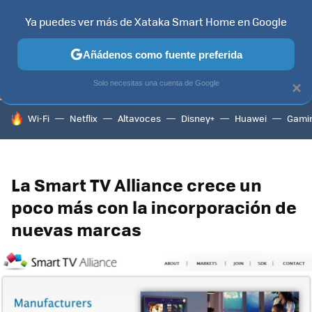
Ya puedes ver más de Xataka Smart Home en Google
TELEVISORES
CONTENIDOS SMART TV
SELECCIÓN
HOG
Añádenos como fuente preferida
Solo necesitas una cuenta de Google
×
HOY SE HABLA DE
Wi-Fi
Netflix
Altavoces
Disney+
Huawei
Gami
La Smart TV Alliance crece un
poco más con la incorporación de
nuevas marcas