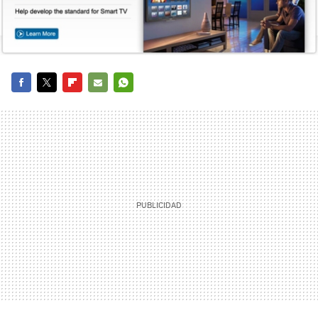
FACEBOOK
TWITTER
FLIPBOARD
E-
WHATSAPP
MAIL