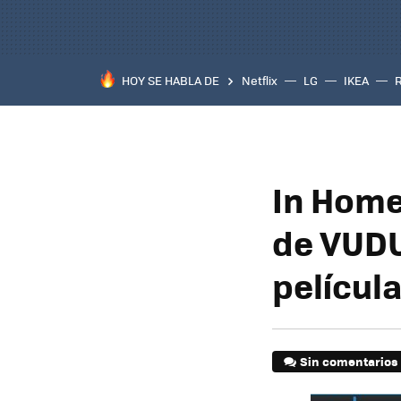
HOY SE HABLA DE
Netflix
LG
IKEA
In Home 
de VUDU
películ
Sin comentarios