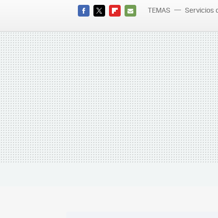
TEMAS
Servicios
FACEBOOK
TWITTER
FLIPBOARD
E-
MAIL