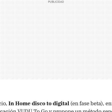
cio,
In Home disco to digital
(en fase beta), en
licación VUDU To Go y propone un método senc