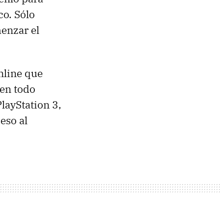
co. Sólo
menzar el
nline que
 en todo
layStation 3,
eso al