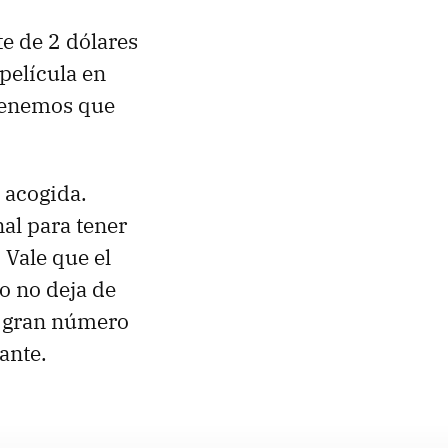
te de 2 dólares
película en
 tenemos que
 acogida.
al para tener
 Vale que el
o no deja de
n gran número
ante.