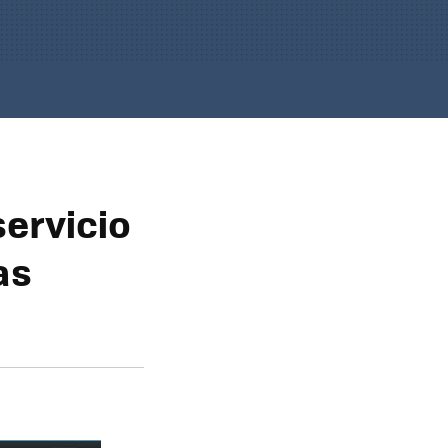
servicio
as