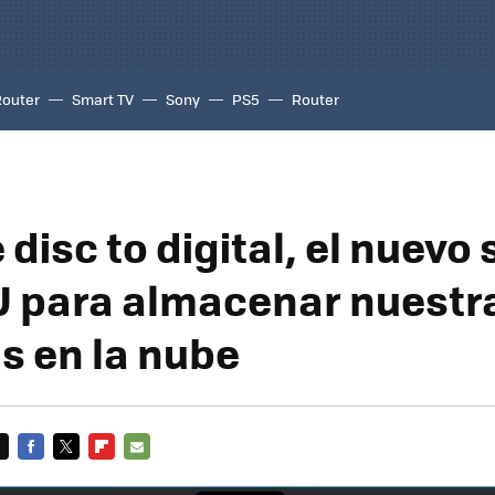
Router
Smart TV
Sony
PS5
Router
disc to digital, el nuevo 
 para almacenar nuestr
as en la nube
FACEBOOK
TWITTER
FLIPBOARD
E-