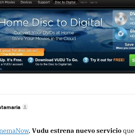
MAIL
ntamaria
inemaNow
,
Vudu estrena nuevo servicio
que 