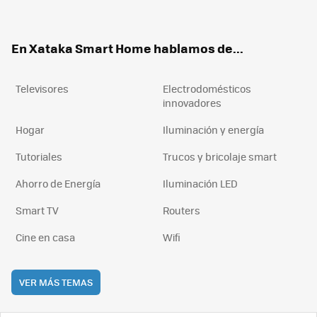
ter
ebo
tub
agr
boa
ok
e
am
rd
En Xataka Smart Home hablamos de...
Televisores
Electrodomésticos
innovadores
Hogar
Iluminación y energía
Tutoriales
Trucos y bricolaje smart
Ahorro de Energía
Iluminación LED
Smart TV
Routers
Cine en casa
Wifi
VER MÁS TEMAS