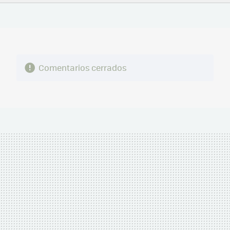
FACEBOOK
TWITTER
FLIPBOARD
E-
WHATSAPP
MAIL
Comentarios cerrados