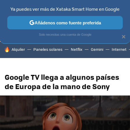
Ya puedes ver más de Xataka Smart Home en Google
TELEVISORES
CONTENIDOS SMART TV
SELECCIÓN
HOG
Añádenos como fuente preferida
Solo necesitas una cuenta de Google
×
HOY SE HABLA DE
Alquiler
Paneles solares
Netflix
Gemini
Internet
Google TV llega a algunos países
de Europa de la mano de Sony