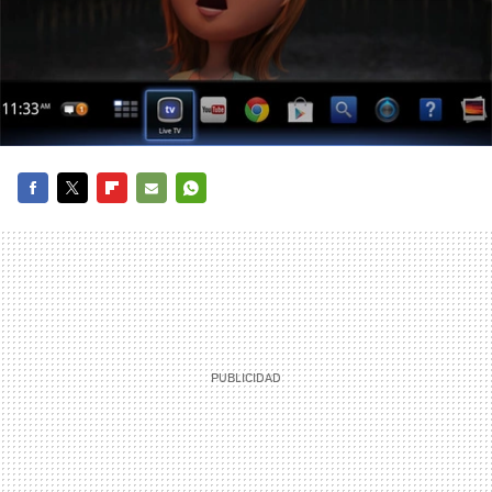
FACEBOOK
TWITTER
FLIPBOARD
E-
WHATSAPP
MAIL