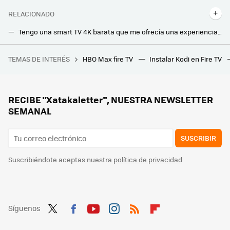
RELACIONADO
Tengo una smart TV 4K barata que me ofrecía una experiencia smart nefasta. La solución era más fácil de lo que pensaba
No podía instalar aplicaciones en mi smart TV: este era el problema y así lo he solucionado
TEMAS DE INTERÉS
HBO Max fire TV
Instalar Kodi en Fire TV
Google la lía en todo el mundo y estos Chromecast dejan de funcionar: reiniciarlos no sirve de nada
Después de tantos años descartando el OLED, ahora es el arma más poderosa de Samsung: este ha sido el giro inesperado en sus teles
He probado la inteligencia artificial en el televisor y lo tengo claro: va a cambiarlo todo
RECIBE "Xatakaletter", NUESTRA NEWSLETTER
SEMANAL
SUSCRIBIR
Suscribiéndote aceptas nuestra
política de privacidad
Síguenos
Twit
Fac
You
Inst
RSS
Flip