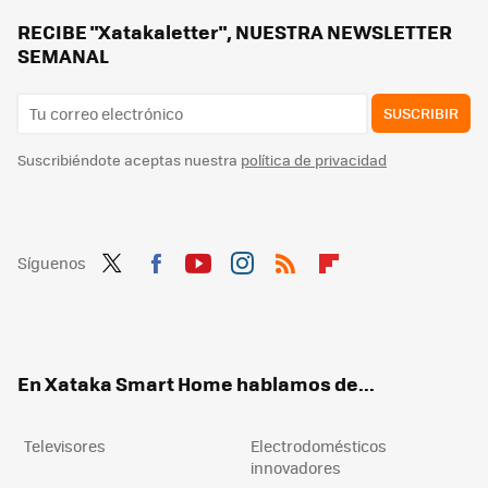
Qué HDMI inalámbrico comprar por menos de 100 euros: los mejores modelos para montarte un cine de verano en la terraza
RECIBE "Xatakaletter", NUESTRA NEWSLETTER
SEMANAL
SUSCRIBIR
Suscribiéndote aceptas nuestra
política de privacidad
Síguenos
Twit
Fac
You
Inst
RSS
Flip
ter
ebo
tub
agr
boa
ok
e
am
rd
En Xataka Smart Home hablamos de...
Televisores
Electrodomésticos
innovadores