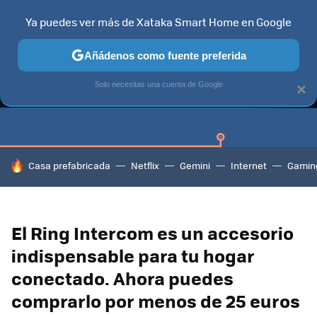
Ya puedes ver más de Xataka Smart Home en Google
Añádenos como fuente preferida
GUÍAS DE COMPRA
CAZANDO GANGAS
OFERTAS EN HOGA
Solo necesitas una cuenta de Google
×
HOY SE HABLA DE
Casa prefabricada
Netflix
Gemini
Internet
Gamin
El Ring Intercom es un accesorio
indispensable para tu hogar
conectado. Ahora puedes
comprarlo por menos de 25 euros