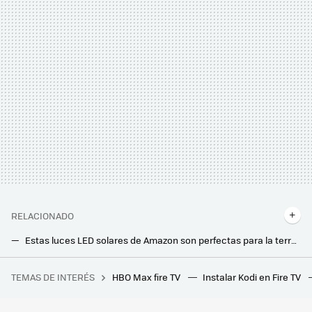
RELACIONADO
Estas luces LED solares de Amazon son perfectas para la terraza o jardín. Ahora están muy rebajadas
Tu mejor compañero en casa este invierno será este emisor térmico de bajo consumo
TEMAS DE INTERÉS
HBO Max fire TV
Instalar Kodi en Fire TV
Las rejas de las casas ya pasaron de moda: la nueva tendencia que promete ser más segura y elegante
Este es el set de mesa y sillas que Carrefour vende por 79 euros y es perfecto para balcones pequeños