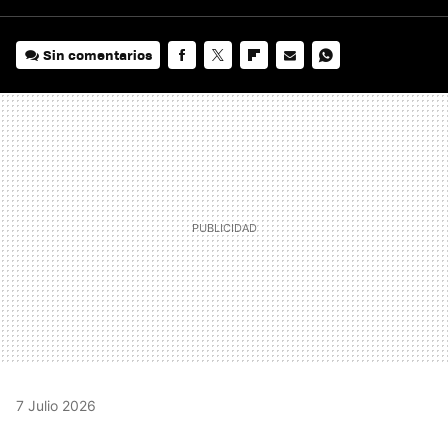
Sin comentarios
FACEBOOK
TWITTER
FLIPBOARD
E-
WHATSAPP
MAIL
7 Julio 2026