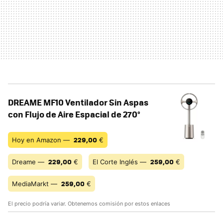
DREAME MF10 Ventilador Sin Aspas
con Flujo de Aire Espacial de 270°
229,00
Hoy en Amazon —
€
229,00
259,00
Dreame —
€
El Corte Inglés —
€
259,00
MediaMarkt —
€
El precio podría variar. Obtenemos comisión por estos enlaces