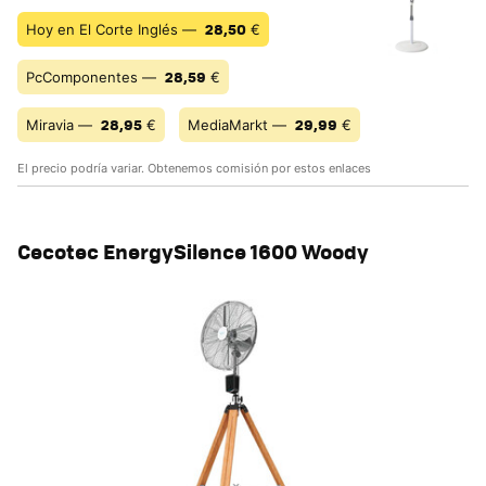
28,50
Hoy en El Corte Inglés —
€
28,59
PcComponentes —
€
28,95
29,99
Miravia —
€
MediaMarkt —
€
El precio podría variar. Obtenemos comisión por estos enlaces
Cecotec EnergySilence 1600 Woody