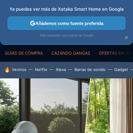
Ya puedes ver más de Xataka Smart Home en Google
MENÚ
NUEVO
Añádenos como fuente preferida
Solo necesitas una cuenta de Google
×
GUÍAS DE COMPRA
CAZANDO GANGAS
OFERTAS EN HO
HOY SE HABLA DE
Vecinos
Netflix
Alexa
Barras de sonido
Gadget