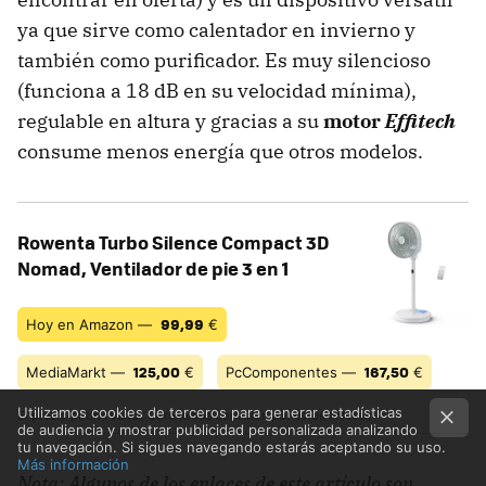
ya que sirve como calentador en invierno y
también como purificador. Es muy silencioso
(funciona a 18 dB en su velocidad mínima),
regulable en altura y gracias a su
motor
Effitech
consume menos energía que otros modelos.
Rowenta Turbo Silence Compact 3D
Nomad, Ventilador de pie 3 en 1
99,99
Hoy en Amazon —
€
125,00
167,50
MediaMarkt —
€
PcComponentes —
€
Utilizamos cookies de terceros para generar estadísticas
El precio podría variar. Obtenemos comisión por estos enlaces
de audiencia y mostrar publicidad personalizada analizando
tu navegación. Si sigues navegando estarás aceptando su uso.
Más información
Nota: Algunos de los enlaces de este artículo son