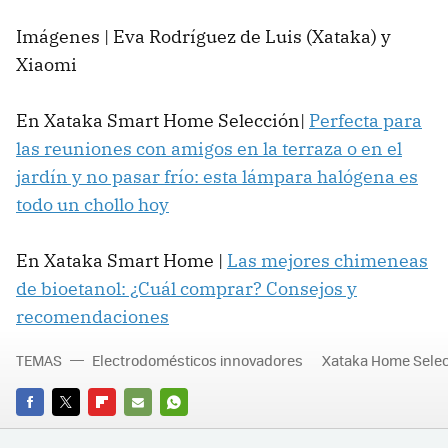
Imágenes | Eva Rodríguez de Luis (Xataka) y
Xiaomi
En Xataka Smart Home Selección|
Perfecta para
las reuniones con amigos en la terraza o en el
jardín y no pasar frío: esta lámpara halógena es
todo un chollo hoy
En Xataka Smart Home |
Las mejores chimeneas
de bioetanol: ¿Cuál comprar? Consejos y
recomendaciones
TEMAS
Electrodomésticos innovadores
Xataka Home Sele
FACEBOOK
TWITTER
FLIPBOARD
E-
WHATSAPP