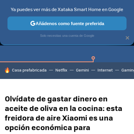
Ya puedes ver más de Xataka Smart Home en Google
Añádenos como fuente preferida
GUÍAS DE COMPRA
CAZANDO GANGAS
OFERTAS EN HOGA
Solo necesitas una cuenta de Google
×
HOY SE HABLA DE
Casa prefabricada
Netflix
Gemini
Internet
Gamin
Olvídate de gastar dinero en
aceite de oliva en la cocina: esta
freidora de aire Xiaomi es una
opción económica para