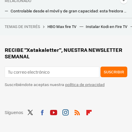
RELACIONADO
Controlable desde el móvil y de gran capacidad: esta freidora de aire inteligente se convertirá en tu aliada en la cocina
Xiaomi tiene el gadget perfecto para tu dormitorio: puedes utilizarlo como despertador o para crear un ambiente único
TEMAS DE INTERÉS
HBO Max fire TV
Instalar Kodi en Fire TV
Un informático escribió un e-mail directamente a Bill Gates, cabreado por un bug de Excel. Y así salvó su empleo
Con este comedero automático de Xiaomi en oferta, tus mascotas tendrán siempre comida aunque te retrases al llegar a casa
Cosori tiene esta freidora de aire con doble cesta y ventana con iluminación a precio de chollo
RECIBE "Xatakaletter", NUESTRA NEWSLETTER
SEMANAL
SUSCRIBIR
Suscribiéndote aceptas nuestra
política de privacidad
Síguenos
Twit
Fac
You
Inst
RSS
Flip
ter
ebo
tub
agr
boa