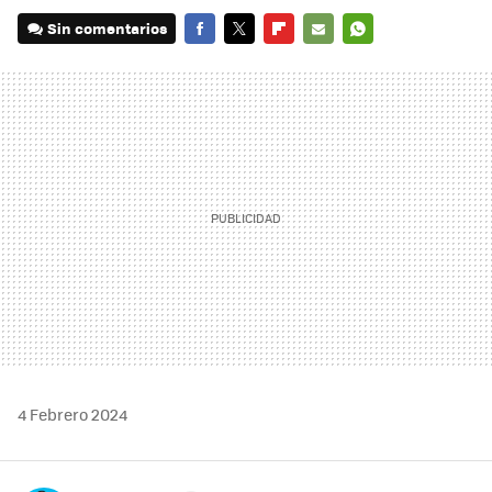
Sin comentarios
FACEBOOK
TWITTER
FLIPBOARD
E-
WHATSAPP
MAIL
4 Febrero 2024