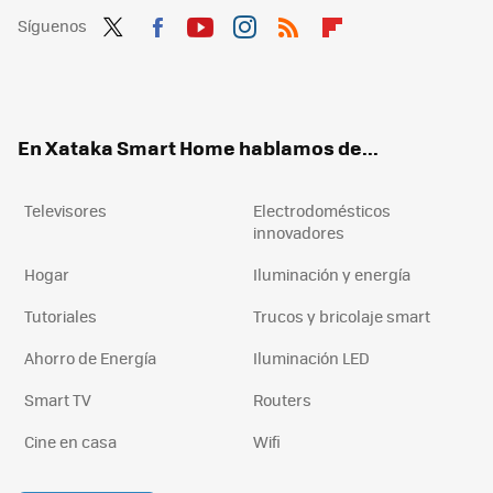
Síguenos
Twit
Fac
You
Inst
RSS
Flip
ter
ebo
tub
agr
boa
ok
e
am
rd
En Xataka Smart Home hablamos de...
Televisores
Electrodomésticos
innovadores
Hogar
Iluminación y energía
Tutoriales
Trucos y bricolaje smart
Ahorro de Energía
Iluminación LED
Smart TV
Routers
Cine en casa
Wifi