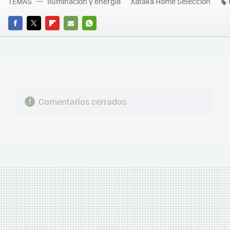
TEMAS
Iluminación y energía
Xataka Home Selección
FACEBOOK
TWITTER
FLIPBOARD
E-
WHATSAPP
MAIL
Comentarios cerrados