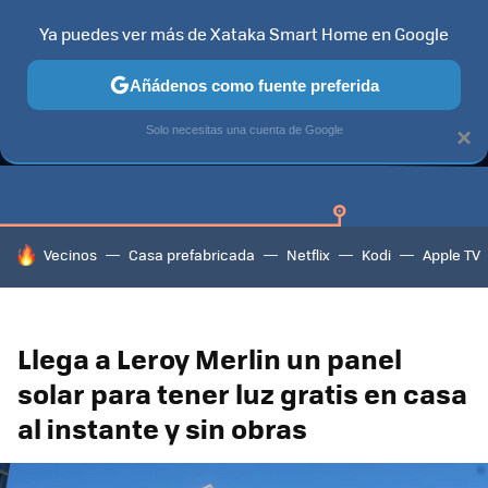
Ya puedes ver más de Xataka Smart Home en Google
Añádenos como fuente preferida
GUÍAS DE COMPRA
CAZANDO GANGAS
OFERTAS EN HOGA
Solo necesitas una cuenta de Google
×
HOY SE HABLA DE
Vecinos
Casa prefabricada
Netflix
Kodi
Apple TV
Llega a Leroy Merlin un panel
solar para tener luz gratis en casa
al instante y sin obras