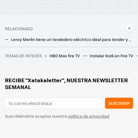
RELACIONADO
Leroy Merlin tiene un tendedero eléctrico ideal para tender y secar tu ropa dentro de casa a pesar de las intensas lluvias
Leroy Merlin tiene paneles solares para el balcón, sin necesidad de obras ni instalaciones, que te permiten tener luz gratis
TEMAS DE INTERÉS
HBO Max fire TV
Instalar Kodi en Fire TV
Un joven de 19 años hackeó el iPhone, fue contratado por Apple y terminó despedido por no contestar a un correo
Adiós regletas: este es el invento de Leroy Merlin que cuesta menos de 15 euros y no ocupa espacio
Con este tiempo, ya no sé si vivo en Londres o en Sevilla. Leroy Merlin tiene la solución ideal para secar la ropa en casa
RECIBE "Xatakaletter", NUESTRA NEWSLETTER
SEMANAL
SUSCRIBIR
Suscribiéndote aceptas nuestra
política de privacidad