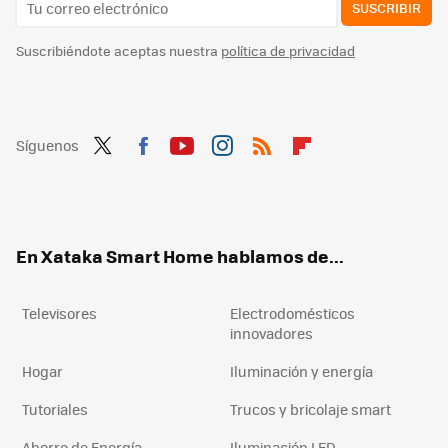
SUSCRIBIR
Suscribiéndote aceptas nuestra
política de privacidad
Síguenos
Twit
Fac
You
Inst
RSS
Flip
ter
ebo
tub
agr
boa
ok
e
am
rd
En Xataka Smart Home hablamos de...
Televisores
Electrodomésticos
innovadores
Hogar
Iluminación y energía
Tutoriales
Trucos y bricolaje smart
Ahorro de Energía
Iluminación LED