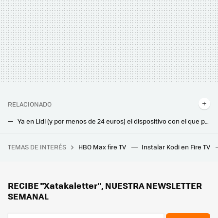
RELACIONADO
Ya en Lidl (y por menos de 24 euros) el dispositivo con el que podrás sobrellevar mejor las alergias en casa
Edición limitada en Lidl: este taladro inalámbrico, potente y por menos de 37 euros
TEMAS DE INTERÉS
HBO Max fire TV
Instalar Kodi en Fire TV
Un psiquiátrico franquista ha inspirado hasta un videojuego. Resulta que La Atalaya está rodeada de muerte
Amazon está liquidando (por menos de 9.000 euros) esta casa prefabricada con hasta cuatro dormitorios, baño y cocina abierta
Solo hoy en Lidl puedes llevarte esta estantería de suelo ideal para pisos pequeños por menos de 15 euros
RECIBE "Xatakaletter", NUESTRA NEWSLETTER
SEMANAL