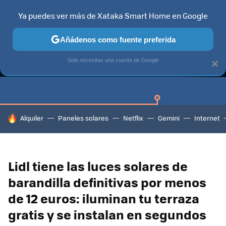
Ya puedes ver más de Xataka Smart Home en Google
Añádenos como fuente preferida
GUÍAS DE COMPRA
CAZANDO GANGAS
OFERTAS EN HOGA
Solo necesitas una cuenta de Google
×
HOY SE HABLA DE
Alquiler
Paneles solares
Netflix
Gemini
Internet
Lidl tiene las luces solares de
barandilla definitivas por menos
de 12 euros: iluminan tu terraza
gratis y se instalan en segundos