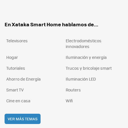
Twit
Fac
You
Inst
RSS
Flip
ter
ebo
tub
agr
boa
ok
e
am
rd
En Xataka Smart Home hablamos de...
Televisores
Electrodomésticos
innovadores
Hogar
Iluminación y energía
Tutoriales
Trucos y bricolaje smart
Ahorro de Energía
Iluminación LED
Smart TV
Routers
Cine en casa
Wifi
VER MÁS TEMAS