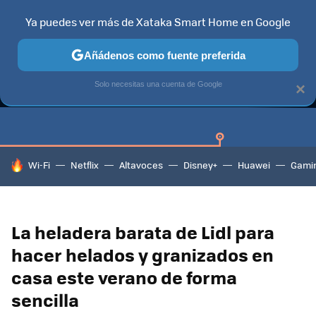
Ya puedes ver más de Xataka Smart Home en Google
Añádenos como fuente preferida
GUÍAS DE COMPRA
CAZANDO GANGAS
OFERTAS EN HOGA
Solo necesitas una cuenta de Google
×
HOY SE HABLA DE
Wi-Fi
Netflix
Altavoces
Disney+
Huawei
Gami
La heladera barata de Lidl para
hacer helados y granizados en
casa este verano de forma
sencilla