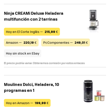
Ninja CREAMi Deluxe Heladera
multifunción con 2 tarrinas
Hoy en El Corte Inglés —
215,99
€
Amazon —
220,19
€
PcComponentes —
249,01
€
Hoy sin stock en Ebay
El precio podría variar. Obtenemos comisión por estos enlaces
Moulinex Dolci, Heladera, 10
programas en 1
Hoy en Amazon —
199,99
€