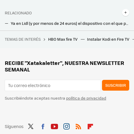
RELACIONADO
Ya en Lidl (y por menos de 24 euros) el dispositivo con el que podrás sobrellevar mejor las alergias en casa
Edición limitada en Lidl: este taladro inalámbrico, potente y por menos de 37 euros
TEMAS DE INTERÉS
HBO Max fire TV
Instalar Kodi en Fire TV
Unos científicos españoles quieren salvar al planeta con un plan alocado: rellenar de agua el mar de Aral para capturar CO2
Lidl ha agotado su climatizador evaporativo de 45 euros. Hemos encontrado esta alternativa también barata
Lidl tiene la solución barata y sin obras para enfriar tu casa: un aire acondicionado portátil 3 en 1 por menos de 200 euros
RECIBE "Xatakaletter", NUESTRA NEWSLETTER
SEMANAL
SUSCRIBIR
Suscribiéndote aceptas nuestra
política de privacidad
Síguenos