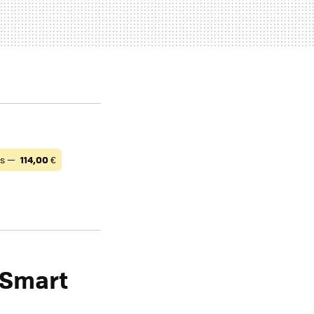
es —
114,00
€
 Smart