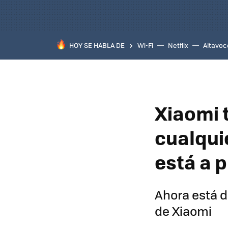
HOY SE HABLA DE
Wi-Fi
Netflix
Altavoc
Xiaomi 
cualqui
está a p
Ahora está d
de Xiaomi