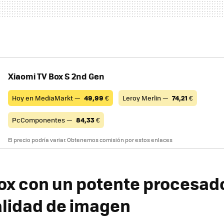
Xiaomi TV Box S 2nd Gen
Hoy en MediaMarkt —
49,99
€
Leroy Merlin —
74,21
€
PcComponentes —
84,33
€
El precio podría variar. Obtenemos comisión por estos enlaces
ox con un potente procesado
lidad de imagen