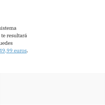
 sistema
 te resultará
puedes
49,99 euros
.