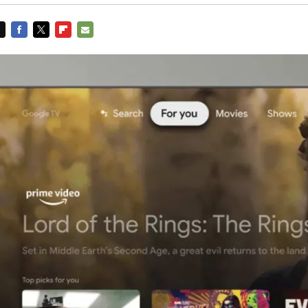
FACEBOOK
TWITTER
FLIPBOARD
E-
MAIL