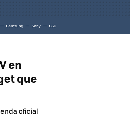
Samsung
Sony
SSD
TV en
get que
enda oficial