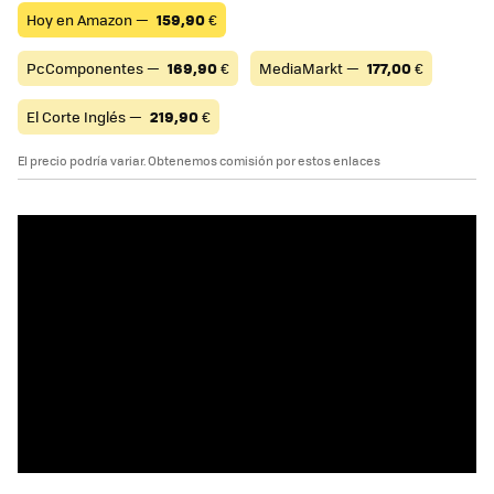
Hoy en Amazon —
159,90
€
PcComponentes —
169,90
€
MediaMarkt —
177,00
€
El Corte Inglés —
219,90
€
El precio podría variar. Obtenemos comisión por estos enlaces