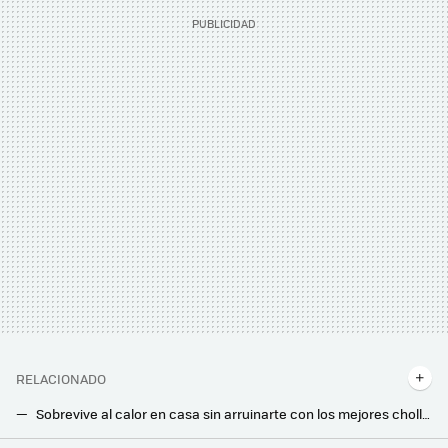
RELACIONADO
Sobrevive al calor en casa sin arruinarte con los mejores chollos de PcComponentes en aires acondicionados y ventiladores
Disfruta mucho más de tu jardín o terraza con estos productos a precio de outlet que tiene PcComponentes