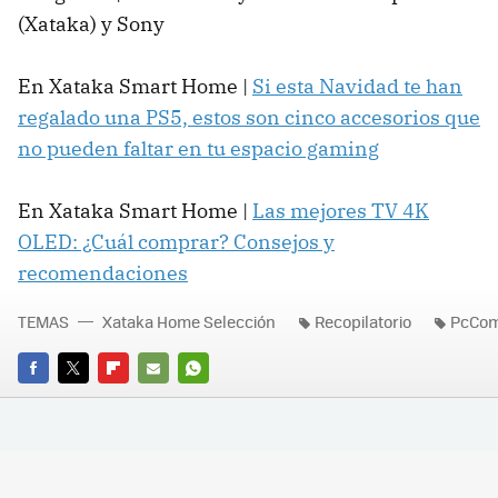
(Xataka) y Sony
En Xataka Smart Home |
Si esta Navidad te han
regalado una PS5, estos son cinco accesorios que
no pueden faltar en tu espacio gaming
En Xataka Smart Home |
Las mejores TV 4K
OLED: ¿Cuál comprar? Consejos y
recomendaciones
TEMAS
Xataka Home Selección
Recopilatorio
PcCom
FACEBOOK
TWITTER
FLIPBOARD
E-
WHATSAPP
MAIL