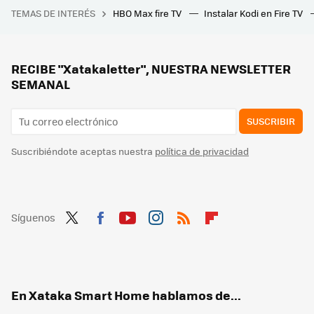
TEMAS DE INTERÉS
HBO Max fire TV
Instalar Kodi en Fire TV
Tom Cruise debutó como director hace treinta años en una obra neo-noir con Isabella Rossellini y John C. Reilly, pero no lo sabe casi nadie
A precio de outlet este aire acondicionado portátil barato y multifunción que te permite hasta dormir en las noches más calurosas
No es un aire acondicionado, pero este ventilador de pie es ideal para sobrellevar las altas temperaturas y está a precio de saldo
RECIBE "Xatakaletter", NUESTRA NEWSLETTER
SEMANAL
SUSCRIBIR
Suscribiéndote aceptas nuestra
política de privacidad
Síguenos
Twit
Fac
You
Inst
RSS
Flip
ter
ebo
tub
agr
boa
ok
e
am
rd
En Xataka Smart Home hablamos de...