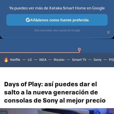
Ya puedes ver más de Xataka Smart Home en Google
Añádenos como fuente preferida
GUÍAS DE COMPRA
CAZANDO GANGAS
OFERTAS EN HOGA
Solo necesitas una cuenta de Google
×
HOY SE HABLA DE
Netflix
LG
IKEA
Router
Smart TV
Sony
PS
Days of Play: así puedes dar el
salto a la nueva generación de
consolas de Sony al mejor precio