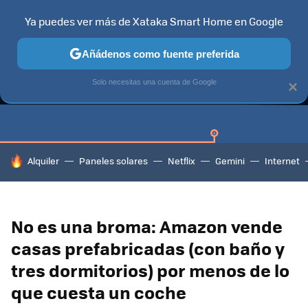
Ya puedes ver más de Xataka Smart Home en Google
Añádenos como fuente preferida
GUÍAS DE COMPRA
CAZANDO GANGAS
OFERTAS EN HOGA
Solo necesitas una cuenta de Google
×
HOY SE HABLA DE
Alquiler
Paneles solares
Netflix
Gemini
Internet
No es una broma: Amazon vende
casas prefabricadas (con baño y
tres dormitorios) por menos de lo
que cuesta un coche