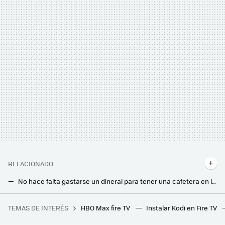
RELACIONADO
No hace falta gastarse un dineral para tener una cafetera en la cocina. Esta Cecotec es un chollo ahora
No le temas a la lluvia: este es el dispositivo ideal para secar la ropa en casa en invierno
TEMAS DE INTERÉS
HBO Max fire TV
Instalar Kodi en Fire TV
Está en Netflix y fue nominada a 10 Oscars pero injustamente los perdió todos: una de las mejores y más personales películas de su director