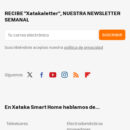
Uno de los mejores descubrimientos para limpiar tu hogar: este cepillo eléctrico que quiere desbancar a la bayeta o la fregona
Iluminar el balcón en verano nunca fue tan barato. Este pack de dos focos solares es la solución barata
RECIBE "Xatakaletter", NUESTRA NEWSLETTER
SEMANAL
SUSCRIBIR
Suscribiéndote aceptas nuestra
política de privacidad
Síguenos
Twit
Fac
You
Inst
RSS
Flip
ter
ebo
tub
agr
boa
ok
e
am
rd
En Xataka Smart Home hablamos de...
Televisores
Electrodomésticos
innovadores