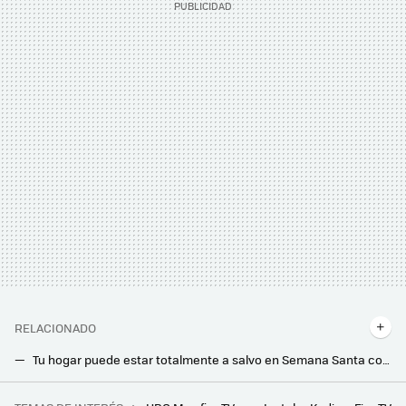
RELACIONADO
Tu hogar puede estar totalmente a salvo en Semana Santa con este kit de alarma de Amazon sin cuotas
Este dispositivo de Amazon permite abrir el portal de casa sin levantarte del sofá y es compatible con Alexa