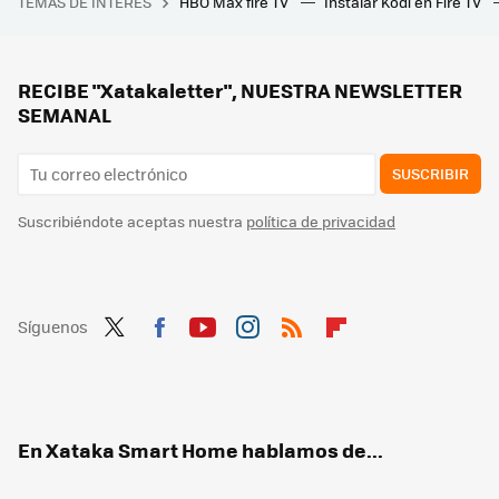
TEMAS DE INTERÉS
HBO Max fire TV
Instalar Kodi en Fire TV
Todos me preguntan cómo mantengo a raya el almacenamiento de WhatsApp y sus grupos: mi respuesta es un sencillo cambio en los ajustes
Estos son los mejores 10 euros invertidos si tienes un termo eléctrico
Esta potente barra de sonido te hará creer que estás en el cine y lo mejor de todo es su precio
RECIBE "Xatakaletter", NUESTRA NEWSLETTER
SEMANAL
SUSCRIBIR
Suscribiéndote aceptas nuestra
política de privacidad
Síguenos
Twit
Fac
You
Inst
RSS
Flip
ter
ebo
tub
agr
boa
ok
e
am
rd
En Xataka Smart Home hablamos de...