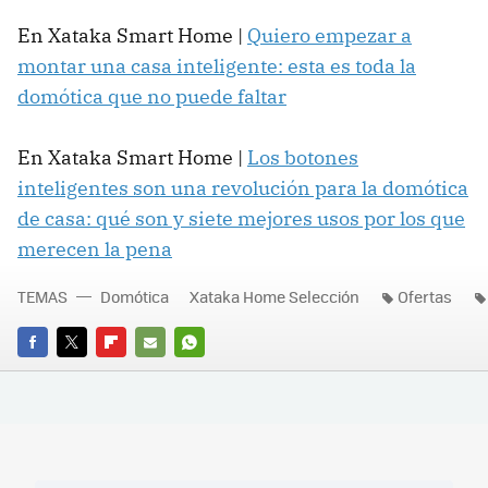
En Xataka Smart Home |
Quiero empezar a
montar una casa inteligente: esta es toda la
domótica que no puede faltar
En Xataka Smart Home |
Los botones
inteligentes son una revolución para la domótica
de casa: qué son y siete mejores usos por los que
merecen la pena
TEMAS
Domótica
Xataka Home Selección
Ofertas
FACEBOOK
TWITTER
FLIPBOARD
E-
WHATSAPP
MAIL