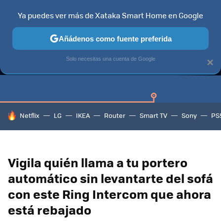
Ya puedes ver más de Xataka Smart Home en Google
Añádenos como fuente preferida
GUÍAS DE COMPRA
CAZANDO GANGAS
OFERTAS EN HOGA
Solo necesitas una cuenta de Google
×
HOY SE HABLA DE
Netflix
LG
IKEA
Router
Smart TV
Sony
PS
Vigila quién llama a tu portero
automático sin levantarte del sofá
con este Ring Intercom que ahora
está rebajado