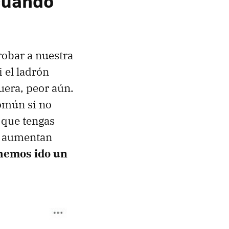
 cuándo
obar a nuestra
 el ladrón
uera, peor aún.
común si no
 que tengas
es aumentan
 hemos ido un