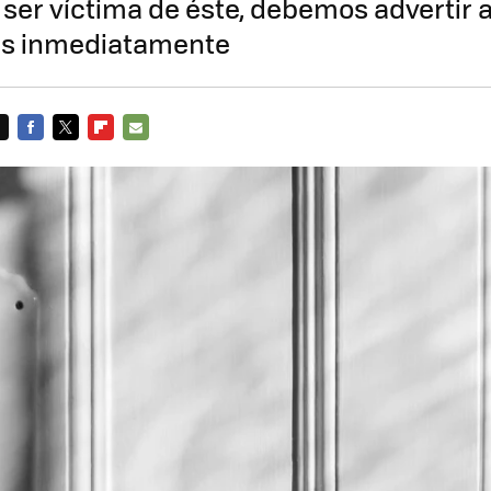
 ser víctima de éste, debemos advertir a
es inmediatamente
FACEBOOK
TWITTER
FLIPBOARD
E-
MAIL