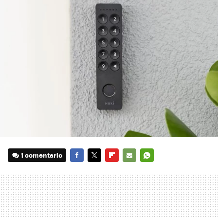
1 comentario
FACEBOOK
TWITTER
FLIPBOARD
E-
WHATSAPP
MAIL