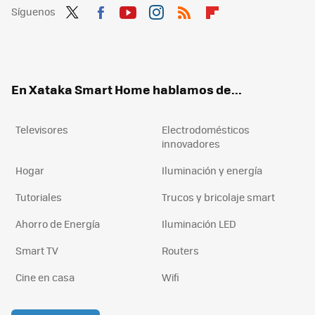
Síguenos
Twit
Fac
You
Inst
RSS
Flip
ter
ebo
tub
agr
boa
ok
e
am
rd
En Xataka Smart Home hablamos de...
Televisores
Electrodomésticos
innovadores
Hogar
Iluminación y energía
Tutoriales
Trucos y bricolaje smart
Ahorro de Energía
Iluminación LED
Smart TV
Routers
Cine en casa
Wifi