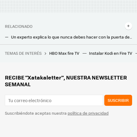
RELACIONADO
Un experto explica lo que nunca debes hacer con la puerta de casa. Podrías quedar atrapado en caso de incendio
Este es el secreto para abrir la puerta con la llave puesta por dentro y ahorrarse mucho dinero en cerrajeros
TEMAS DE INTERÉS
HBO Max fire TV
Instalar Kodi en Fire TV
'A Real Pain', o cómo salir del cine con una sonrisa en la cara y el alma rota en mil pedazos
La subida de precios de Movistar para 2025 es efectiva a partir de hoy: así quedan todos los planes
He descubierto que mi vieja tablet con Android es una mina de oro: así se puede configurare para controlar toda la casa
RECIBE "Xatakaletter", NUESTRA NEWSLETTER
SEMANAL
SUSCRIBIR
Suscribiéndote aceptas nuestra
política de privacidad