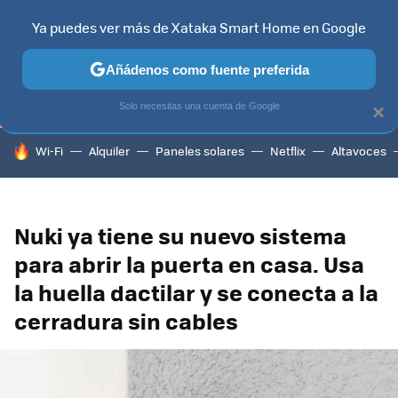
Ya puedes ver más de Xataka Smart Home en Google
TELEVISORES
CONTENIDOS SMART TV
SELECCIÓN
HOG
Añádenos como fuente preferida
Solo necesitas una cuenta de Google
×
HOY SE HABLA DE
Wi-Fi
Alquiler
Paneles solares
Netflix
Altavoces
Nuki ya tiene su nuevo sistema
para abrir la puerta en casa. Usa
la huella dactilar y se conecta a la
cerradura sin cables