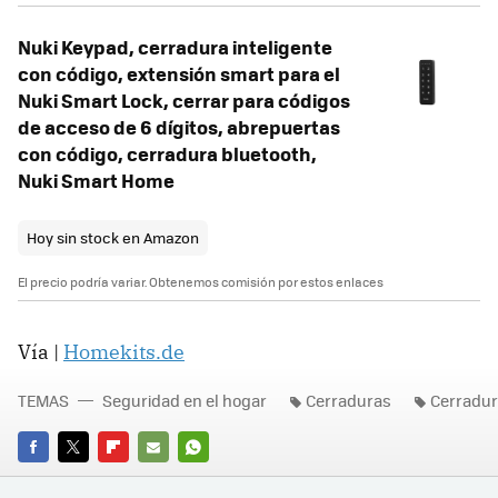
Nuki Keypad, cerradura inteligente
con código, extensión smart para el
Nuki Smart Lock, cerrar para códigos
de acceso de 6 dígitos, abrepuertas
con código, cerradura bluetooth,
Nuki Smart Home
Hoy sin stock en Amazon
El precio podría variar. Obtenemos comisión por estos enlaces
Vía |
Homekits.de
TEMAS
Seguridad en el hogar
Cerraduras
Cerradur
FACEBOOK
TWITTER
FLIPBOARD
E-
WHATSAPP