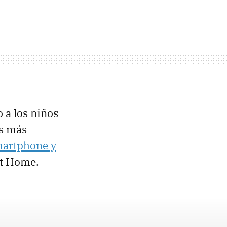
 a los niños
es más
artphone y
t Home.