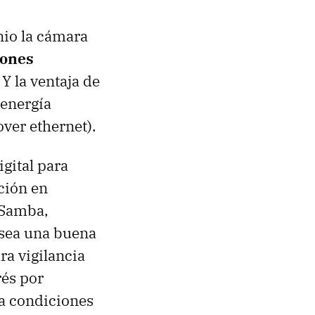
nio la cámara
iones
 Y la ventaja de
 energía
over ethernet).
igital para
ción en
 Samba,
 sea una buena
ra vigilancia
rés por
 a condiciones