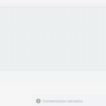
FACEBOOK
TWITTER
FLIPBOARD
E-
MAIL
Comentarios cerrados