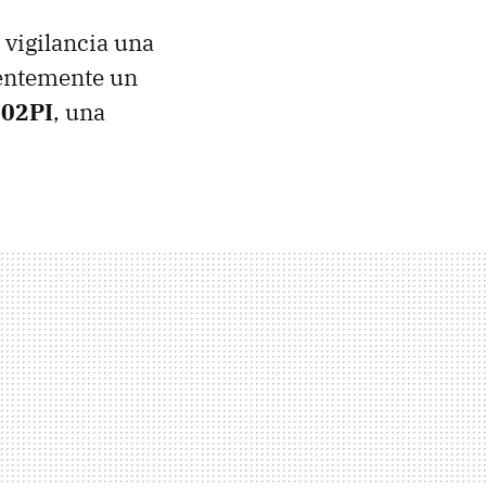
 vigilancia una
ientemente un
302PI
, una