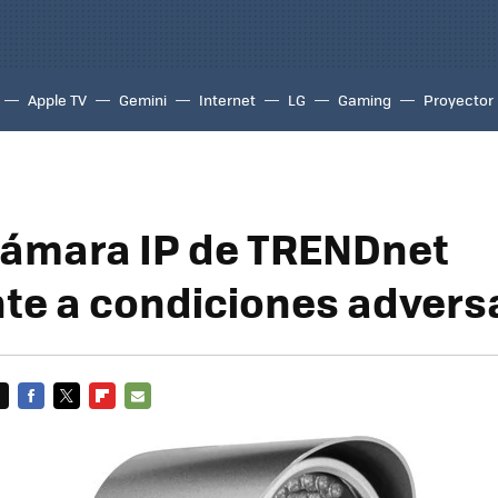
Apple TV
Gemini
Internet
LG
Gaming
Proyector
ámara IP de TRENDnet
nte a condiciones advers
FACEBOOK
TWITTER
FLIPBOARD
E-
MAIL