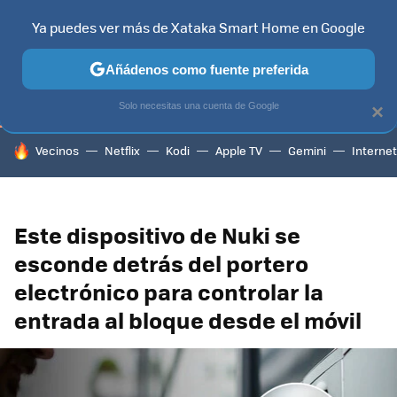
Ya puedes ver más de Xataka Smart Home en Google
TELEVISORES
CONTENIDOS SMART TV
SELECCIÓN
HOG
Añádenos como fuente preferida
Solo necesitas una cuenta de Google
×
HOY SE HABLA DE
Vecinos
Netflix
Kodi
Apple TV
Gemini
Internet
Este dispositivo de Nuki se
esconde detrás del portero
electrónico para controlar la
entrada al bloque desde el móvil