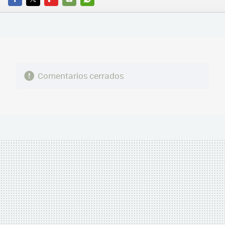
FACEBOOK
TWITTER
FLIPBOARD
E-
WHATSAPP
MAIL
Comentarios cerrados