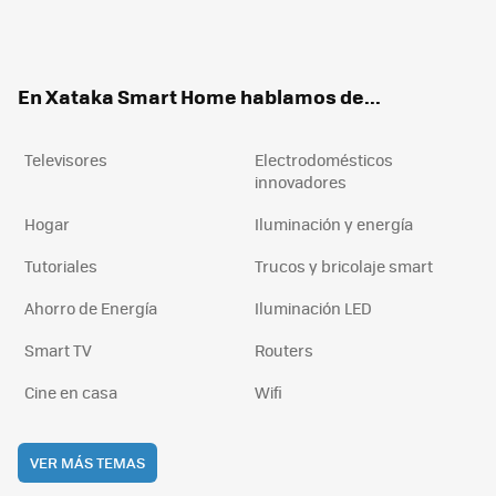
Twit
Fac
You
Inst
RSS
Flip
ter
ebo
tub
agr
boa
ok
e
am
rd
En Xataka Smart Home hablamos de...
Televisores
Electrodomésticos
innovadores
Hogar
Iluminación y energía
Tutoriales
Trucos y bricolaje smart
Ahorro de Energía
Iluminación LED
Smart TV
Routers
Cine en casa
Wifi
VER MÁS TEMAS