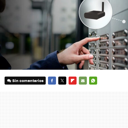
Sin comentarios
FACEBOOK
TWITTER
FLIPBOARD
E-
WHATSAPP
MAIL