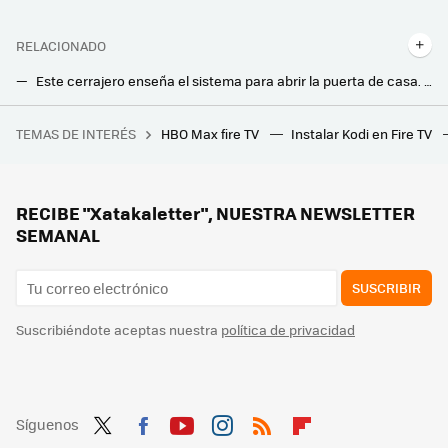
RELACIONADO
Este cerrajero enseña el sistema para abrir la puerta de casa. Y da igual si la llave esté puesta por dentro
Un bombero advierte: estos son los errores que cometemos y que pueden provocar un incendio en casa
TEMAS DE INTERÉS
HBO Max fire TV
Instalar Kodi en Fire TV
Los bloqueos de LaLiga afectan hasta a quienes necesitan buscar una farmacia de guardia
Movistar jubila su viejo router HGU. Ya instala el modelo con WiFi 6 en todas las tarifas que ofrece
Los bomberos advierten: hay que desenchufar este electrodoméstico después de usarlo. Puede incendiarse
RECIBE "Xatakaletter", NUESTRA NEWSLETTER
SEMANAL
SUSCRIBIR
Suscribiéndote aceptas nuestra
política de privacidad
Síguenos